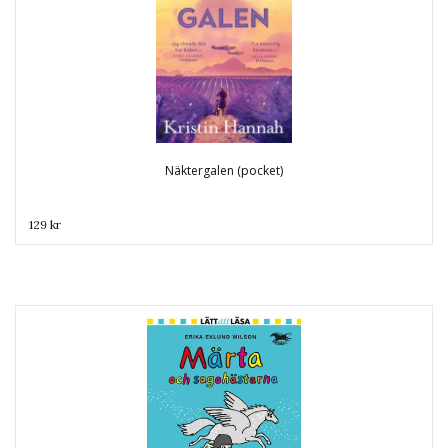
Näktergalen (pocket)
129 kr