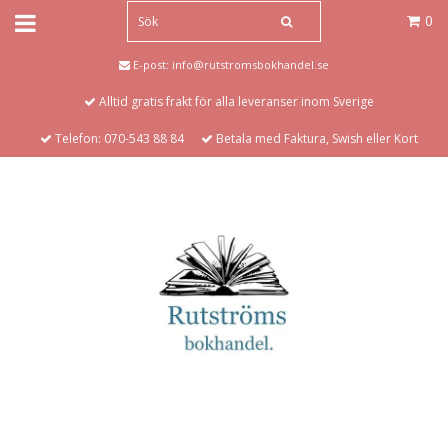
0
E-post:
info@rutstromsbokhandel.se
Alltid gratis frakt för alla leveranser inom Sverige
Telefon: 070-543 88 84
Betala med Faktura, Swish eller Kort