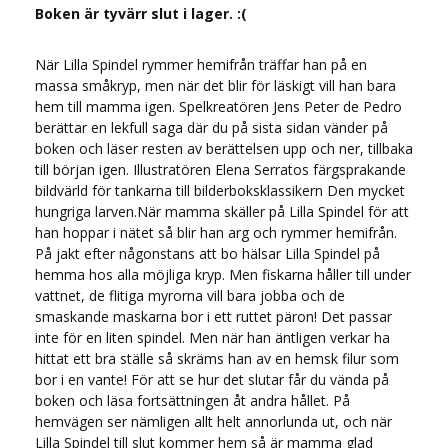
Boken är tyvärr slut i lager. :(
När Lilla Spindel rymmer hemifrån träffar han på en
massa småkryp, men när det blir för läskigt vill han bara
hem till mamma igen. Spelkreatören Jens Peter de Pedro
berättar en lekfull saga där du på sista sidan vänder på
boken och läser resten av berättelsen upp och ner, tillbaka
till början igen. Illustratören Elena Serratos färgsprakande
bildvärld för tankarna till bilderboksklassikern Den mycket
hungriga larven.När mamma skäller på Lilla Spindel för att
han hoppar i nätet så blir han arg och rymmer hemifrån.
På jakt efter någonstans att bo hälsar Lilla Spindel på
hemma hos alla möjliga kryp. Men fiskarna håller till under
vattnet, de flitiga myrorna vill bara jobba och de
smaskande maskarna bor i ett ruttet päron! Det passar
inte för en liten spindel. Men när han äntligen verkar ha
hittat ett bra ställe så skräms han av en hemsk filur som
bor i en vante! För att se hur det slutar får du vända på
boken och läsa fortsättningen åt andra hållet. På
hemvägen ser nämligen allt helt annorlunda ut, och när
Lilla Spindel till slut kommer hem så är mamma glad