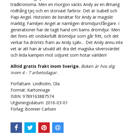
trädkronorna. Men en morgon väcks Andy av en illmarig
rödhårig tjej och en storväxt farbror. Det är Isabell och
Papi Angel. Historien de berättar för Andy är magiskt
märklig. Familjen Angel är nämligen drömdjursfångare. I
generationer har de tagit hand om barns drömdjur. Men
det finns ett ondskefullt drömdjur som går fritt, och det
verkar ha drömts fram av Andy själv… Det Andy ännu inte
vet är att han är utvald att dra det magiska silversvärdet
och leda kampen mot odjuret som hotar världen!
Alltid gratis frakt inom Sverige.
Boken är hos dig
inom 4 - 7 arbetsdagar.
Författare: Lindholm, Ola
Format: Kartonnage
ISBN: 9789163887574
Utgivningsdatum: 2016-03-01
Förlag: Bonnier Carlsen