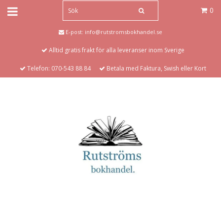
0
E-post:
info@rutstromsbokhandel.se
Alltid gratis frakt för alla leveranser inom Sverige
Telefon: 070-543 88 84
Betala med Faktura, Swish eller Kort