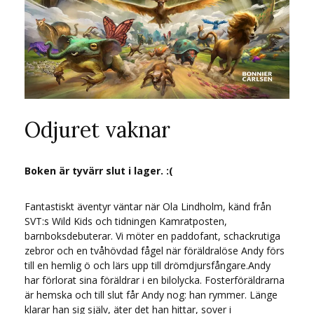
Odjuret vaknar
Boken är tyvärr slut i lager. :(
Fantastiskt äventyr väntar när Ola Lindholm, känd från
SVT:s Wild Kids och tidningen Kamratposten,
barnboksdebuterar. Vi möter en paddofant, schackrutiga
zebror och en tvåhövdad fågel när föräldralöse Andy förs
till en hemlig ö och lärs upp till drömdjursfångare.Andy
har förlorat sina föräldrar i en bilolycka. Fosterföräldrarna
är hemska och till slut får Andy nog: han rymmer. Länge
klarar han sig själv, äter det han hittar, sover i