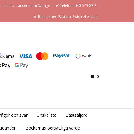
för alla leveranser inom Sverige
Telefon: 070-543 88 84
Betala med Faktura, Swish eller Kort
0
rågor och svar
Önskelista
Bästsäljare
judanden
Böckernas oersättliga värde