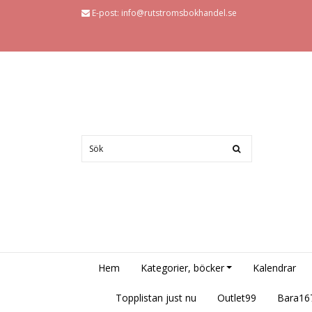
E-post:
info@rutstromsbokhandel.se
Hem
Kategorier, böcker
Kalendrar
Topplistan just nu
Outlet99
Bara16