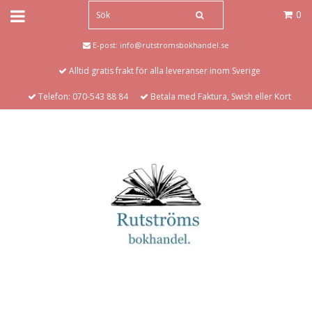
0
E-post:
info@rutstromsbokhandel.se
Alltid gratis frakt för alla leveranser inom Sverige
Telefon: 070-543 88 84
Betala med Faktura, Swish eller Kort