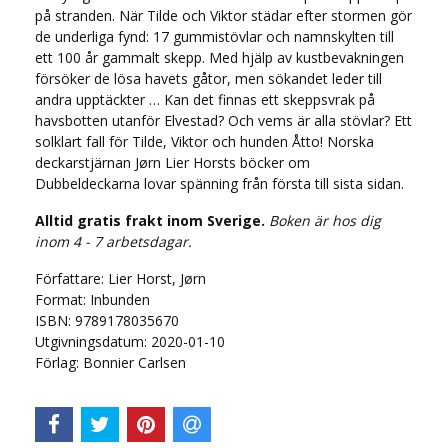
på stranden. När Tilde och Viktor städar efter stormen gör
de underliga fynd: 17 gummistövlar och namnskylten till
ett 100 år gammalt skepp. Med hjälp av kustbevakningen
försöker de lösa havets gåtor, men sökandet leder till
andra upptäckter … Kan det finnas ett skeppsvrak på
havsbotten utanför Elvestad? Och vems är alla stövlar? Ett
solklart fall för Tilde, Viktor och hunden Åtto! Norska
deckarstjärnan Jørn Lier Horsts böcker om
Dubbeldeckarna lovar spänning från första till sista sidan.
Alltid gratis frakt inom Sverige.
Boken är hos dig
inom 4 - 7 arbetsdagar.
Författare: Lier Horst, Jørn
Format: Inbunden
ISBN: 9789178035670
Utgivningsdatum: 2020-01-10
Förlag: Bonnier Carlsen