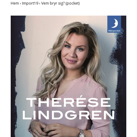
Hem
›
Import19
›
Vem bryr sig? (pocket)