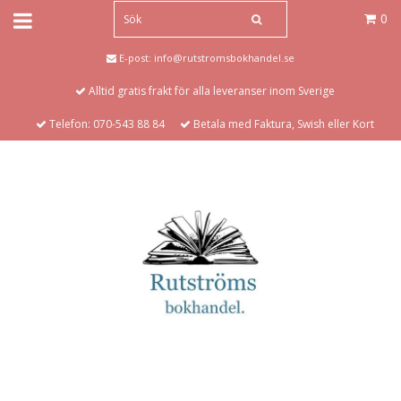
0
E-post:
info@rutstromsbokhandel.se
Alltid gratis frakt för alla leveranser inom Sverige
Telefon: 070-543 88 84
Betala med Faktura, Swish eller Kort