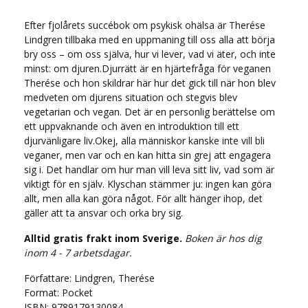
Efter fjolårets succébok om psykisk ohälsa är Therése
Lindgren tillbaka med en uppmaning till oss alla att börja
bry oss – om oss själva, hur vi lever, vad vi äter, och inte
minst: om djuren.Djurrätt är en hjärtefråga för veganen
Therése och hon skildrar här hur det gick till när hon blev
medveten om djurens situation och stegvis blev
vegetarian och vegan. Det är en personlig berättelse om
ett uppvaknande och även en introduktion till ett
djurvänligare liv.Okej, alla människor kanske inte vill bli
veganer, men var och en kan hitta sin grej att engagera
sig i. Det handlar om hur man vill leva sitt liv, vad som är
viktigt för en själv. Klyschan stämmer ju: ingen kan göra
allt, men alla kan göra något. För allt hänger ihop, det
gäller att ta ansvar och orka bry sig.
Alltid gratis frakt inom Sverige.
Boken är hos dig
inom 4 - 7 arbetsdagar.
Författare: Lindgren, Therése
Format: Pocket
ISBN: 9789179130084