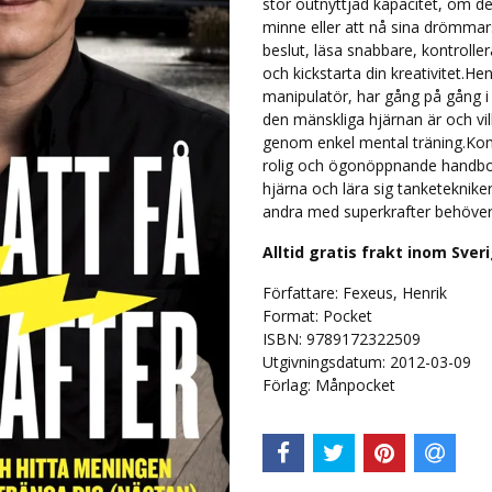
stor outnyttjad kapacitet, om det
minne eller att nå sina drömmars 
beslut, läsa snabbare, kontroller
och kickstarta din kreativitet.He
manipulatör, har gång på gång i 
den mänskliga hjärnan är och vil
genom enkel mental träning.Kons
rolig och ögonöppnande handbok,
hjärna och lära sig tanketekniker f
andra med superkrafter behöver 
Alltid gratis frakt inom Sver
Författare: Fexeus, Henrik
Format: Pocket
ISBN: 9789172322509
Utgivningsdatum: 2012-03-09
Förlag: Månpocket