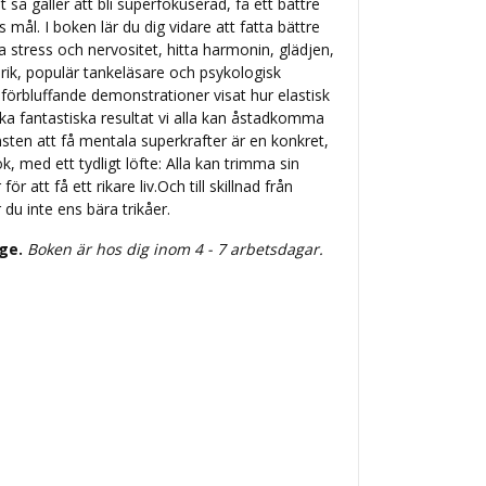
 så gäller att bli superfokuserad, få ett bättre
mål. I boken lär du dig vidare att fatta bättre
a stress och nervositet, hitta harmonin, glädjen,
nrik, populär tankeläsare och psykologisk
förbluffande demonstrationer visat hur elastisk
ka fantastiska resultat vi alla kan åstadkomma
ten att få mentala superkrafter är en konkret,
 med ett tydligt löfte: Alla kan trimma sin
ör att få ett rikare liv.Och till skillnad från
du inte ens bära trikåer.
ige.
Boken är hos dig inom 4 - 7 arbetsdagar.