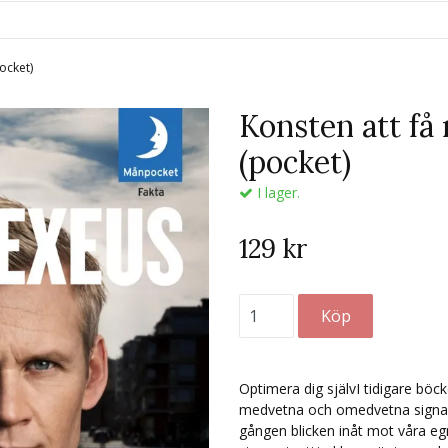
pocket)
Konsten att få
(pocket)
I lager.
129 kr
Optimera dig självI tidigare böc
medvetna och omedvetna signaler
gången blicken inåt mot våra eg