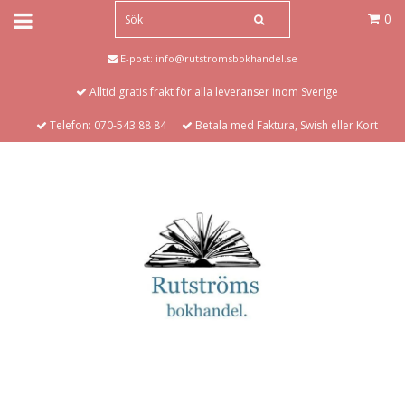
0
E-post:
info@rutstromsbokhandel.se
Alltid gratis frakt för alla leveranser inom Sverige
Telefon: 070-543 88 84
Betala med Faktura, Swish eller Kort