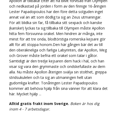
Apollon är tillbaka! Efter att ha blivit förvisad från Olympen
och nedkastad på jorden i form av den finnige 16-åringen
Lester Papadopoulos har den före detta solguden inget
annat val än att som dödlig ta sig an Zeus utmaningar.
För att blidka sin far, få tillbaka sitt sexpack och kanske
(kanske!) lyckas ta sig tillbaka till Olympen måste Apollon
hitta fem försvunna orakel. Men hindren är många, inte
minst för att tre onda, blodtörstiga romerska kejsare gör
allt för att stoppa honom.Den här gången bär det av till
den oberäkneliga och farliga Labyrinten, där Apollon, Meg
och Grover måste befria ett orakel som talar i gåtor.
Samtidigt är den tredje kejsaren dem hack i häl, och han
visar sig vara den grymmaste och ondskefullaste av dem
alla. Nu måste Apollon återigen svälja sin stolthet, greppa
stridsukulelen och ta sig an utmaningen helt utan
gudomliga krafter. Tonåringen Lester Papadopoulos
kommer att behöva hjälp från sina vänner för att klara det
här. Mycket hjälp ...
Alltid gratis frakt inom Sverige.
Boken är hos dig
inom 4 - 7 arbetsdagar.