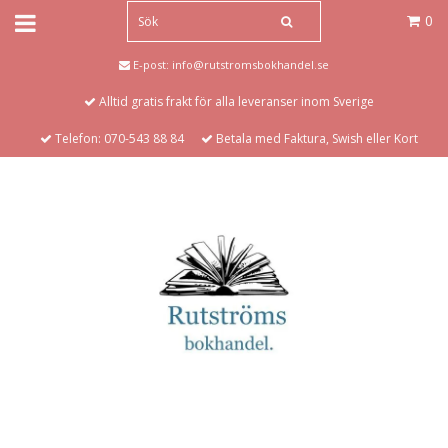
0
E-post:
info@rutstromsbokhandel.se
Alltid gratis frakt för alla leveranser inom Sverige
Telefon: 070-543 88 84
Betala med Faktura, Swish eller Kort