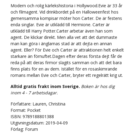
Modern och rolig kärlekshistoria i Hollywood.Evie är 33 år
och filmagent. Vid drinkbordet på en Halloweenfest hos
gemensamma kompisar möter hon Carter. De är festens
enda singlar. Evie är utklädd till Hermione. Carter är
utklädd till Harry Potter.Carter arbetar även han som
agent. De klickar direkt. Men alla vet att det dummaste
man kan göra i änglarnas stad är att dejta en annan
agent. Eller? För Evie och Carter är attraktionen helt enkelt
starkare än förnuftet.Dagen efter deras första dejt får de
reda på att deras firmor slagits samman och att det bara
finns plats för en av dem. Istället för en rosaskimrande
romans mellan Evie och Carter, bryter ett regelrätt krig ut.
Alltid gratis frakt inom Sverige.
Boken är hos dig
inom 4 - 7 arbetsdagar.
Författare: Lauren, Christina
Format: Pocket
ISBN: 9789188801388
Utgivningsdatum: 2019-04-09
Förlag: Forum