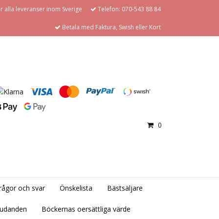
för alla leveranser inom Sverige
Telefon: 070-543 88 84
Betala med Faktura, Swish eller Kort
0
rågor och svar
Önskelista
Bästsäljare
judanden
Böckernas oersättliga värde