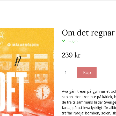
Om det regnar 
I lager.
239 kr
Ava går i trean på gymnasiet och
skolan. Hon tror inte på kärlek,
de tre tillsammans bildar Sverig
farsa, på att leva lyckligt för all
träffar Nadja: bomben, solen, 