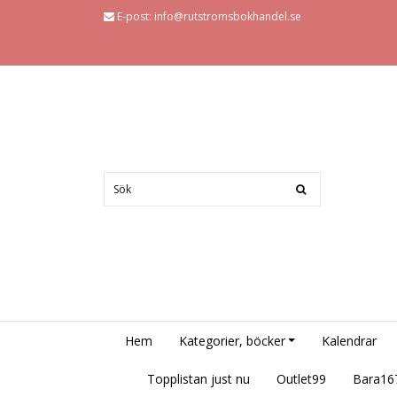
E-post:
info@rutstromsbokhandel.se
Hem
Kategorier, böcker
Kalendrar
Topplistan just nu
Outlet99
Bara16