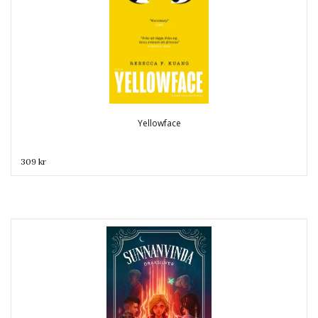
Yellowface
309 kr