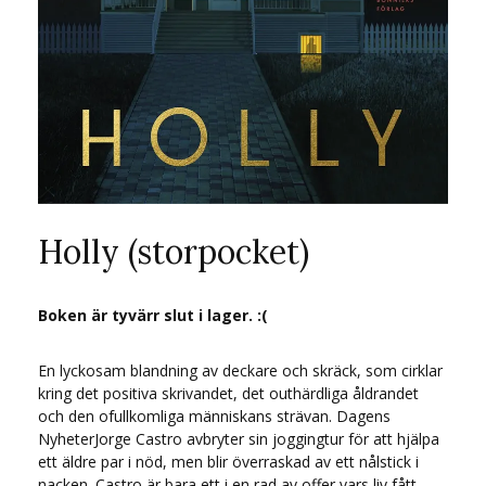
Holly (storpocket)
Boken är tyvärr slut i lager. :(
En lyckosam blandning av deckare och skräck, som cirklar
kring det positiva skrivandet, det outhärdliga åldrandet
och den ofullkomliga människans strävan. Dagens
NyheterJorge Castro avbryter sin joggingtur för att hjälpa
ett äldre par i nöd, men blir överraskad av ett nålstick i
nacken. Castro är bara ett i en rad av offer vars liv fått