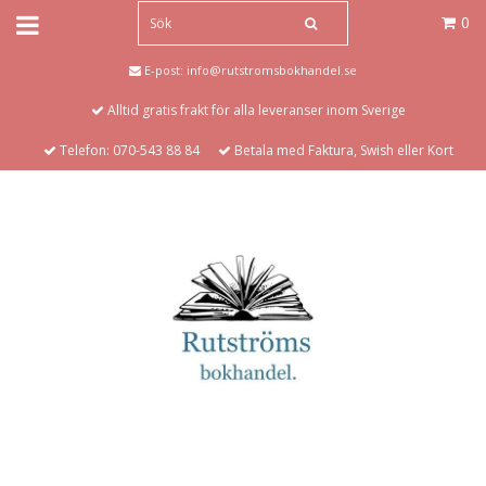
0
E-post:
info@rutstromsbokhandel.se
Alltid gratis frakt för alla leveranser inom Sverige
Telefon: 070-543 88 84
Betala med Faktura, Swish eller Kort