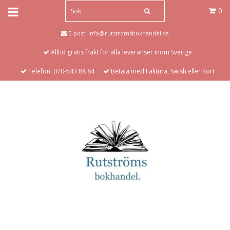
0
E-post:
info@rutstromsbokhandel.se
Alltid gratis frakt för alla leveranser inom Sverige
Telefon: 070-543 88 84
Betala med Faktura, Swish eller Kort