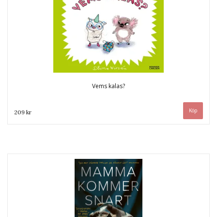
Vems kalas?
209 kr