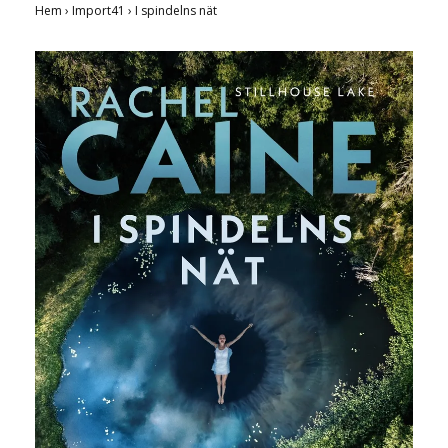
Hem
›
Import41
›
I spindelns nät