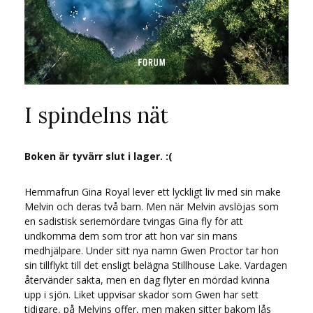
I spindelns nät
Boken är tyvärr slut i lager. :(
Hemmafrun Gina Royal lever ett lyckligt liv med sin make
Melvin och deras två barn. Men när Melvin avslöjas som
en sadistisk seriemördare tvingas Gina fly för att
undkomma dem som tror att hon var sin mans
medhjälpare. Under sitt nya namn Gwen Proctor tar hon
sin tillflykt till det ensligt belägna Stillhouse Lake. Vardagen
återvänder sakta, men en dag flyter en mördad kvinna
upp i sjön. Liket uppvisar skador som Gwen har sett
tidigare, på Melvins offer, men maken sitter bakom lås