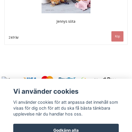
Jennys söta
249 kr
Vi använder cookies
Vi använder cookies för att anpassa det innehåll som
visas för dig och för att du ska få bästa tänkbara
Varmt välkommen att kontakta oss.
upplevelse när du handlar hos oss.
Kontakt
Köpvillkor
Om oss
Returnera
Godkänn alla