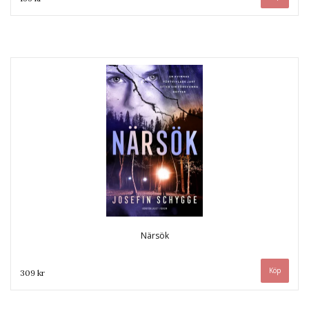
Närsök
309 kr