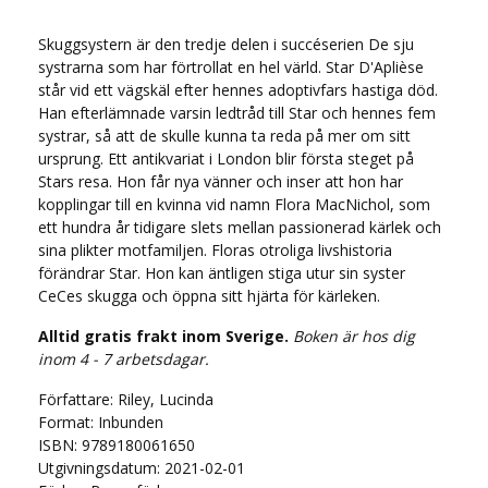
Skuggsystern är den tredje delen i succéserien De sju
systrarna som har förtrollat en hel värld. Star D'Aplièse
står vid ett vägskäl efter hennes adoptivfars hastiga död.
Han efterlämnade varsin ledtråd till Star och hennes fem
systrar, så att de skulle kunna ta reda på mer om sitt
ursprung. Ett antikvariat i London blir första steget på
Stars resa. Hon får nya vänner och inser att hon har
kopplingar till en kvinna vid namn Flora MacNichol, som
ett hundra år tidigare slets mellan passionerad kärlek och
sina plikter motfamiljen. Floras otroliga livshistoria
förändrar Star. Hon kan äntligen stiga utur sin syster
CeCes skugga och öppna sitt hjärta för kärleken.
Alltid gratis frakt inom Sverige.
Boken är hos dig
inom 4 - 7 arbetsdagar.
Författare: Riley, Lucinda
Format: Inbunden
ISBN: 9789180061650
Utgivningsdatum: 2021-02-01