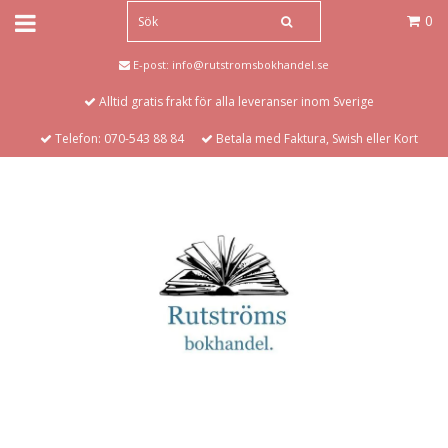
0
E-post:
info@rutstromsbokhandel.se
Alltid gratis frakt för alla leveranser inom Sverige
Telefon: 070-543 88 84
Betala med Faktura, Swish eller Kort