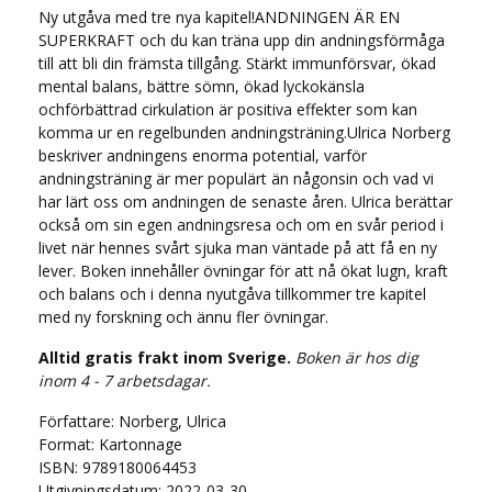
Ny utgåva med tre nya kapitel!ANDNINGEN ÄR EN
SUPERKRAFT och du kan träna upp din andningsförmåga
till att bli din främsta tillgång. Stärkt immunförsvar, ökad
mental balans, bättre sömn, ökad lyckokänsla
ochförbättrad cirkulation är positiva effekter som kan
komma ur en regelbunden andningsträning.Ulrica Norberg
beskriver andningens enorma potential, varför
andningsträning är mer populärt än någonsin och vad vi
har lärt oss om andningen de senaste åren. Ulrica berättar
också om sin egen andningsresa och om en svår period i
livet när hennes svårt sjuka man väntade på att få en ny
lever. Boken innehåller övningar för att nå ökat lugn, kraft
och balans och i denna nyutgåva tillkommer tre kapitel
med ny forskning och ännu fler övningar.
Alltid gratis frakt inom Sverige.
Boken är hos dig
inom 4 - 7 arbetsdagar.
Författare: Norberg, Ulrica
Format: Kartonnage
ISBN: 9789180064453
Utgivningsdatum: 2022-03-30