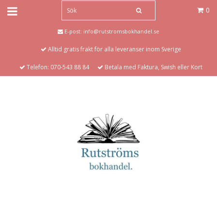
0
E-post:
info@rutstromsbokhandel.se
Alltid gratis frakt för alla leveranser inom Sverige
Telefon: 070-543 88 84
Betala med Faktura, Swish eller Kort