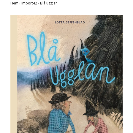
Hem
›
Import42
›
Blå ugglan