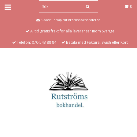
0
E-post:
info@rutstromsbokhandel.se
Alltid gratis frakt för alla leveranser inom Sverige
Telefon: 070-543 88 84
Betala med Faktura, Swish eller Kort