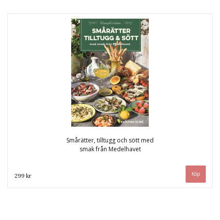
Smårätter, tilltugg och sött med
smak från Medelhavet
299 kr