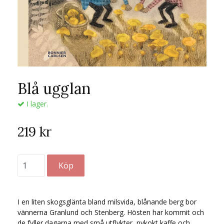
Blå ugglan
I lager.
219 kr
I en liten skogsglänta bland milsvida, blånande berg bor
vännerna Granlund och Stenberg. Hösten har kommit och
de fyller dagarna med små utflykter, nykokt kaffe och