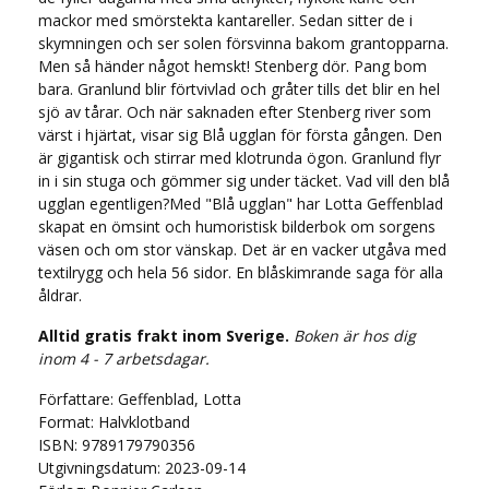
mackor med smörstekta kantareller. Sedan sitter de i
skymningen och ser solen försvinna bakom grantopparna.
Men så händer något hemskt! Stenberg dör. Pang bom
bara. Granlund blir förtvivlad och gråter tills det blir en hel
sjö av tårar. Och när saknaden efter Stenberg river som
värst i hjärtat, visar sig Blå ugglan för första gången. Den
är gigantisk och stirrar med klotrunda ögon. Granlund flyr
in i sin stuga och gömmer sig under täcket. Vad vill den blå
ugglan egentligen?Med "Blå ugglan" har Lotta Geffenblad
skapat en ömsint och humoristisk bilderbok om sorgens
väsen och om stor vänskap. Det är en vacker utgåva med
textilrygg och hela 56 sidor. En blåskimrande saga för alla
åldrar.
Alltid gratis frakt inom Sverige.
Boken är hos dig
inom 4 - 7 arbetsdagar.
Författare: Geffenblad, Lotta
Format: Halvklotband
ISBN: 9789179790356
Utgivningsdatum: 2023-09-14