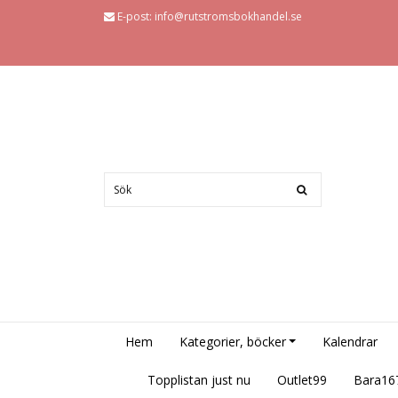
E-post:
info@rutstromsbokhandel.se
Hem
Kategorier, böcker
Kalendrar
Topplistan just nu
Outlet99
Bara16