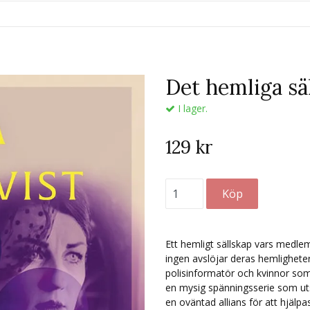
Det hemliga sä
I lager.
129 kr
Ett hemligt sällskap vars medlemm
ingen avslöjar deras hemlighet
polisinformatör och kvinnor som 
en mysig spänningsserie som utsp
en oväntad allians för att hjälpa