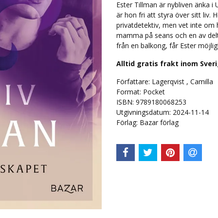
Ester Tillman är nybliven änka i 
är hon fri att styra över sitt li
privatdetektiv, men vet inte om 
mamma på seans och en av delt
från en balkong, får Ester möjlighe
Alltid gratis frakt inom Sver
Författare: Lagerqvist , Camilla
Format: Pocket
ISBN: 9789180068253
Utgivningsdatum: 2024-11-14
Förlag: Bazar förlag