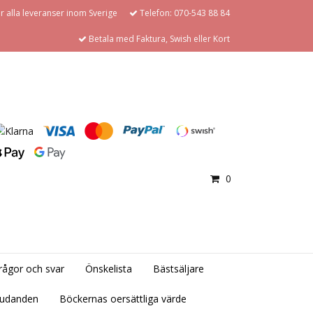
för alla leveranser inom Sverige
Telefon: 070-543 88 84
Betala med Faktura, Swish eller Kort
0
rågor och svar
Önskelista
Bästsäljare
judanden
Böckernas oersättliga värde