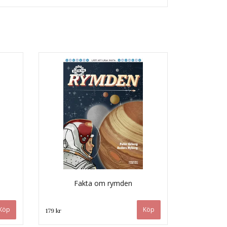
Fakta om rymden
179 kr