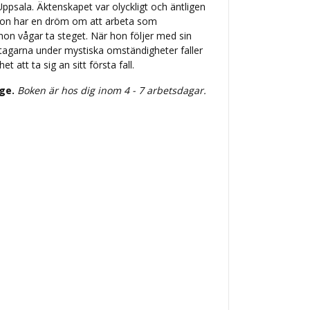
Uppsala. Äktenskapet var olyckligt och äntligen
v. Hon har en dröm om att arbeta som
hon vågar ta steget. När hon följer med sin
agarna under mystiska omständigheter faller
t att ta sig an sitt första fall.
ige.
Boken är hos dig inom 4 - 7 arbetsdagar.