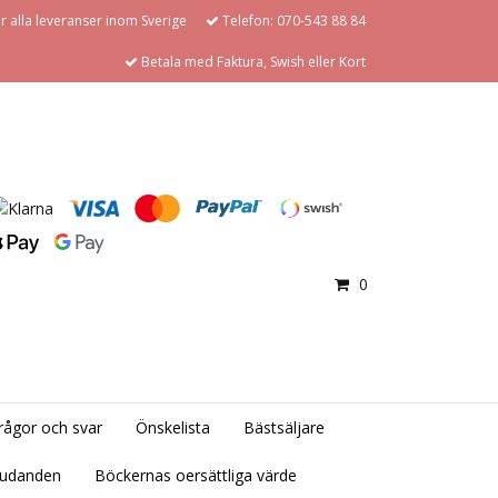
för alla leveranser inom Sverige
Telefon: 070-543 88 84
Betala med Faktura, Swish eller Kort
0
rågor och svar
Önskelista
Bästsäljare
judanden
Böckernas oersättliga värde