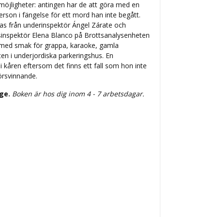
å möjligheter: antingen har de att göra med en
person i fängelse för ett mord han inte begått.
t tas från underinspektör Ángel Zárate och
lisinspektör Elena Blanco på Brottsanalysenheten
 med smak för grappa, karaoke, gamla
ten i underjordiska parkeringshus. En
i kåren eftersom det finns ett fall som hon inte
örsvinnande.
ige.
Boken är hos dig inom 4 - 7 arbetsdagar.