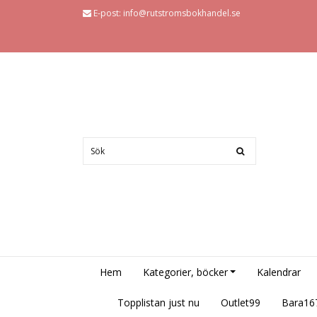
E-post:
info@rutstromsbokhandel.se
Hem
Kategorier, böcker
Kalendrar
Topplistan just nu
Outlet99
Bara16