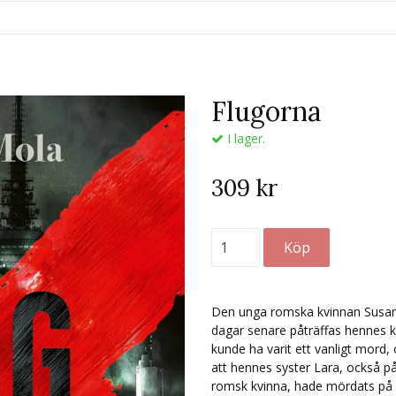
Flugorna
I lager.
309 kr
Den unga romska kvinnan Susana
dagar senare påträffas hennes kr
kunde ha varit ett vanligt mord, 
att hennes syster Lara, också på
romsk kvinna, hade mördats på s