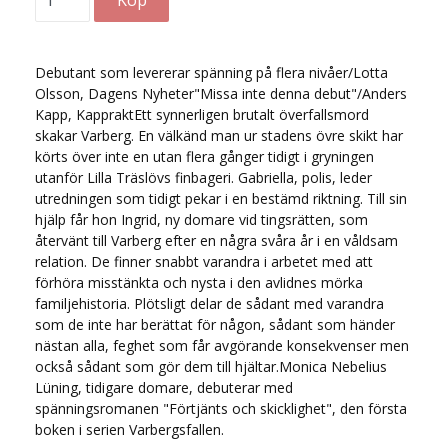
Debutant som levererar spänning på flera nivåer/Lotta
Olsson, Dagens Nyheter"Missa inte denna debut"/Anders
Kapp, KappraktEtt synnerligen brutalt överfallsmord
skakar Varberg. En välkänd man ur stadens övre skikt har
körts över inte en utan flera gånger tidigt i gryningen
utanför Lilla Träslövs finbageri. Gabriella, polis, leder
utredningen som tidigt pekar i en bestämd riktning. Till sin
hjälp får hon Ingrid, ny domare vid tingsrätten, som
återvänt till Varberg efter en några svåra år i en våldsam
relation. De finner snabbt varandra i arbetet med att
förhöra misstänkta och nysta i den avlidnes mörka
familjehistoria. Plötsligt delar de sådant med varandra
som de inte har berättat för någon, sådant som händer
nästan alla, feghet som får avgörande konsekvenser men
också sådant som gör dem till hjältar.Monica Nebelius
Lüning, tidigare domare, debuterar med
spänningsromanen "Förtjänts och skicklighet", den första
boken i serien Varbergsfallen.