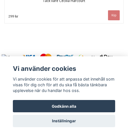
Tack vare Cecilia Harcourt
299 kr
Vi använder cookies
Vi använder cookies för att anpassa det innehåll som
visas för dig och för att du ska få bästa tänkbara
Varmt välkommen att kontakta oss.
upplevelse när du handlar hos oss.
Kontakt
Köpvillkor
Om oss
Returnera
Godkänn alla
Inställningar
© Copyright 2026 Rutströms bokhandel