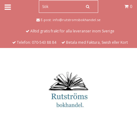
0
E-post:
info@rutstromsbokhandel.se
Alltid gratis frakt för alla leveranser inom Sverige
Telefon: 070-543 88 84
Betala med Faktura, Swish eller Kort