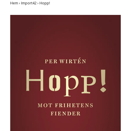
Hem
›
Import42
›
Hopp!