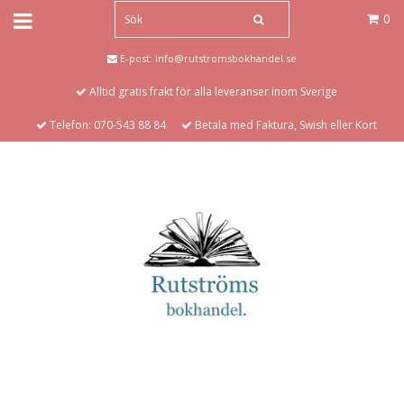
0
E-post:
info@rutstromsbokhandel.se
Alltid gratis frakt för alla leveranser inom Sverige
Telefon: 070-543 88 84
Betala med Faktura, Swish eller Kort