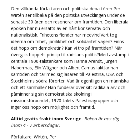
Den välkända författaren och politiska debattören Per
Wirtén ser tillbaka på den politiska utvecklingen under de
senaste 30 åren och resonerar om framtiden. Den liberala
epoken har nu ersatts av en hårt konservativ och
nationalistisk. Frihetens fiender har medvind.Vart tog
idéerna om frihet, jämlikhet och solidaritet vägen? Finns
det hopp om demokratin? Kan vi tro på framtiden? När
övergick hoppets princip till rädslans politik?Med avstamp i
centrala 1900-talstänkare som Hanna Arendt, Jürgen
Habermas, Elin Wägner och Albert Camus iakttar han
samtiden och tar med sig läsaren till Palestina, USA och
Stockholms södra förorter. Vad är egentligen en människa
och ett samhälle? Han funderar över sitt radikala arv och
påminner sig sin demokratiska skolning i
missionsförbundet, 1970-talets Palestinagrupper och
inger oss hopp om möjlighet och framtid.
Alltid gratis frakt inom Sverige.
Boken är hos dig
inom 4 - 7 arbetsdagar.
Författare: Wirtén, Per