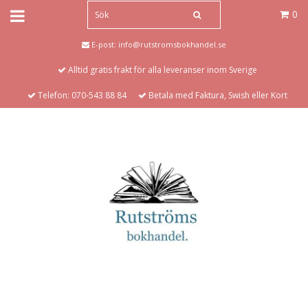
0
E-post:
info@rutstromsbokhandel.se
Alltid gratis frakt för alla leveranser inom Sverige
Telefon: 070-543 88 84
Betala med Faktura, Swish eller Kort