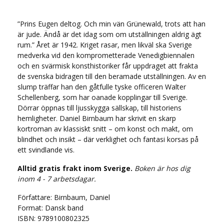
”Prins Eugen deltog. Och min vän Grünewald, trots att han
är jude. Ändå är det idag som om utställningen aldrig ägt
rum.” Året är 1942. Kriget rasar, men likväl ska Sverige
medverka vid den komprometterade Venedigbiennalen
och en svärmisk konsthistoriker får uppdraget att frakta
de svenska bidragen till den beramade utställningen. Av en
slump träffar han den gåtfulle tyske officeren Walter
Schellenberg, som har oanade kopplingar till Sverige.
Dörrar öppnas till ljusskygga sällskap, till historiens
hemligheter. Daniel Birnbaum har skrivit en skarp
kortroman av klassiskt snitt – om konst och makt, om
blindhet och insikt – där verklighet och fantasi korsas på
ett svindlande vis.
Alltid gratis frakt inom Sverige.
Boken är hos dig
inom 4 - 7 arbetsdagar.
Författare: Birnbaum, Daniel
Format: Dansk band
ISBN: 9789100802325