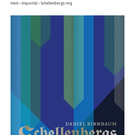
Hem
›
Import42
›
Schellenbergs ring