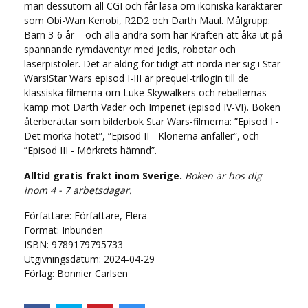
man dessutom all CGI och får läsa om ikoniska karaktärer
som Obi-Wan Kenobi, R2D2 och Darth Maul. Målgrupp:
Barn 3-6 år – och alla andra som har Kraften att åka ut på
spännande rymdäventyr med jedis, robotar och
laserpistoler. Det är aldrig för tidigt att nörda ner sig i Star
Wars!Star Wars episod I-III är prequel-trilogin till de
klassiska filmerna om Luke Skywalkers och rebellernas
kamp mot Darth Vader och Imperiet (episod IV-VI). Boken
återberättar som bilderbok Star Wars-filmerna: ”Episod I -
Det mörka hotet”, ”Episod II - Klonerna anfaller”, och
”Episod III - Mörkrets hämnd”.
Alltid gratis frakt inom Sverige.
Boken är hos dig
inom 4 - 7 arbetsdagar.
Författare: Författare, Flera
Format: Inbunden
ISBN: 9789179795733
Utgivningsdatum: 2024-04-29
Förlag: Bonnier Carlsen