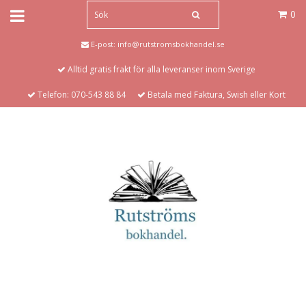
0
E-post:
info@rutstromsbokhandel.se
Alltid gratis frakt för alla leveranser inom Sverige
Telefon: 070-543 88 84
Betala med Faktura, Swish eller Kort