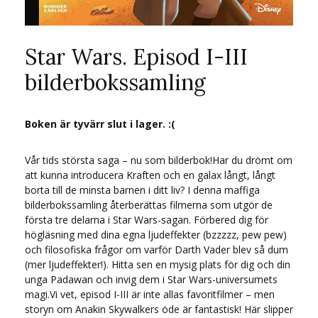
Star Wars. Episod I-III
bilderbokssamling
Boken är tyvärr slut i lager. :(
Vår tids största saga – nu som bilderbok!Har du drömt om
att kunna introducera Kraften och en galax långt, långt
borta till de minsta barnen i ditt liv? I denna maffiga
bilderbokssamling återberättas filmerna som utgör de
första tre delarna i Star Wars-sagan. Förbered dig för
högläsning med dina egna ljudeffekter (bzzzzz, pew pew)
och filosofiska frågor om varför Darth Vader blev så dum
(mer ljudeffekter!). Hitta sen en mysig plats för dig och din
unga Padawan och invig dem i Star Wars-universumets
magi.Vi vet, episod I-III är inte allas favoritfilmer – men
storyn om Anakin Skywalkers öde är fantastisk! Här slipper