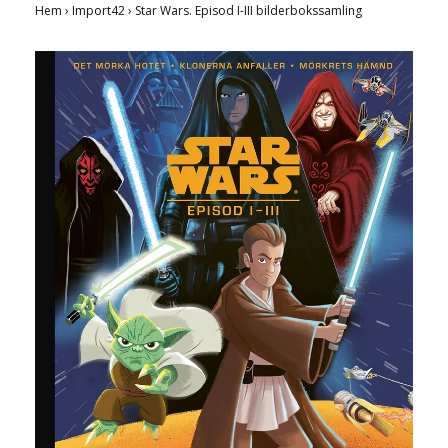
Hem
›
Import42
›
Star Wars. Episod I-III bilderbokssamling