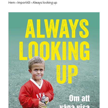
Hem
›
Import43
›
Always looking up