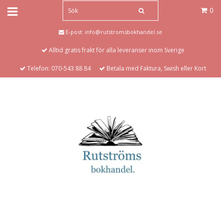
0
E-post:
info@rutstromsbokhandel.se
Alltid gratis frakt för alla leveranser inom Sverige
Telefon: 070-543 88 84
Betala med Faktura, Swish eller Kort