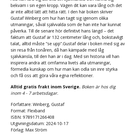
bekväm i sin egen kropp. Vägen dit kan vara lång och det
är inte alltid lätt att hitta rätt. I den här boken skriver
Gustaf Winberg om hur han tagit sig igenom olika
utmaningar, såväl självvalda som de han inte har kunnat
påverka. Till de senare hör definitivt hans längd – det
faktum att Gustaf är 132 centimeter lång och, bokstavligt
talat, alltid måste ”se upp”.Gustaf delar i boken med sig av
sin resa från tonåren, då han kämpade med låg
självkänsla, till den han är i dag. Med sin historia vill han
inspirera andra att omfamna livets alla utmaningar,
förmedla kunskap om hur man kan odla sin inre styrka
och få oss att göra våra egna reflektioner.
Alltid gratis frakt inom Sverige.
Boken är hos dig
inom 4 - 7 arbetsdagar.
Författare: Winberg, Gustaf
Format: Flexband
ISBN: 9789171266408
Utgivningsdatum: 2024-10-17
Förlag: Max Ström