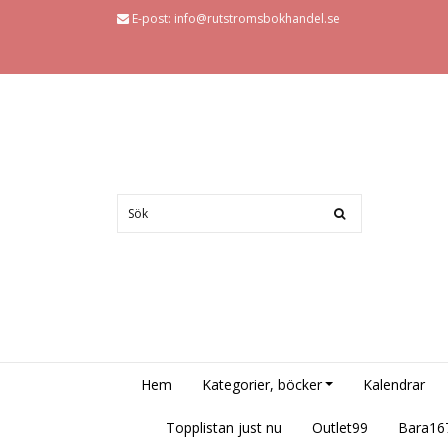
E-post:
info@rutstromsbokhandel.se
Hem
Kategorier, böcker
Kalendrar
Topplistan just nu
Outlet99
Bara16