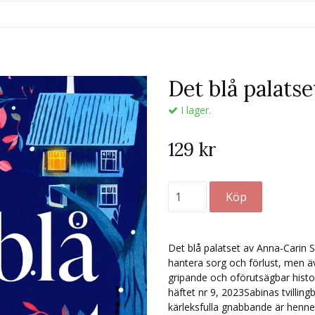
Det blå palatse
I lager.
129 kr
Det blå palatset av Anna-Carin
hantera sorg och förlust, men äv
gripande och oförutsägbar hist
häftet nr 9, 2023Sabinas tvillin
kärleksfulla gnabbande är hennes 