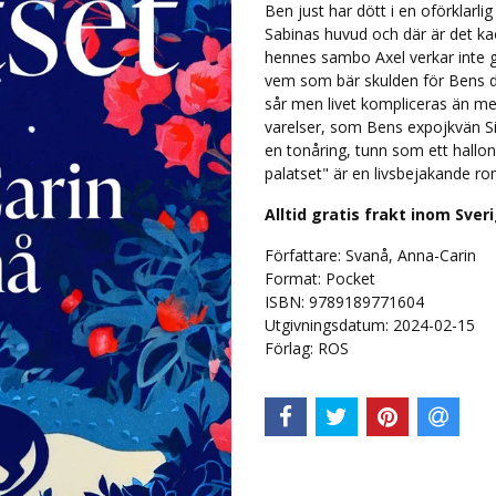
Ben just har dött i en oförklarli
Sabinas huvud och där är det kao
hennes sambo Axel verkar inte g
vem som bär skulden för Bens död
sår men livet kompliceras än mer
varelser, som Bens expojkvän S
en tonåring, tunn som ett hallon
palatset" är en livsbejakande r
Alltid gratis frakt inom Sver
Författare: Svanå, Anna-Carin
Format: Pocket
ISBN: 9789189771604
Utgivningsdatum: 2024-02-15
Förlag: ROS