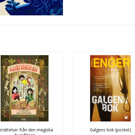
erättelser från den magiska
Galgens bok (pocket)