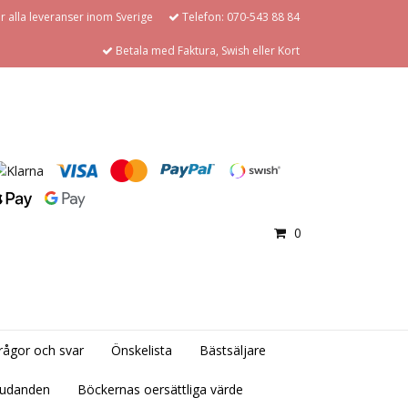
för alla leveranser inom Sverige
Telefon: 070-543 88 84
Betala med Faktura, Swish eller Kort
0
rågor och svar
Önskelista
Bästsäljare
judanden
Böckernas oersättliga värde