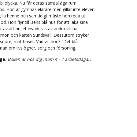
g bilolycka. Nu får deras samtal äga rum i
s. Hon är gymnasielärare men gillar inte elever,
illa henne och samtidigt måste hon reda ut
. Hon flyr till Bens blå hus för att läka sina
 av att huset invaderas av andra vilsna
imon och katten Sundsvall. Dessutom stryker
snöre, runt huset. Vad vill hon? "Det blå
oman om livslögner, sorg och försoning.
ige.
Boken är hos dig inom 4 - 7 arbetsdagar.