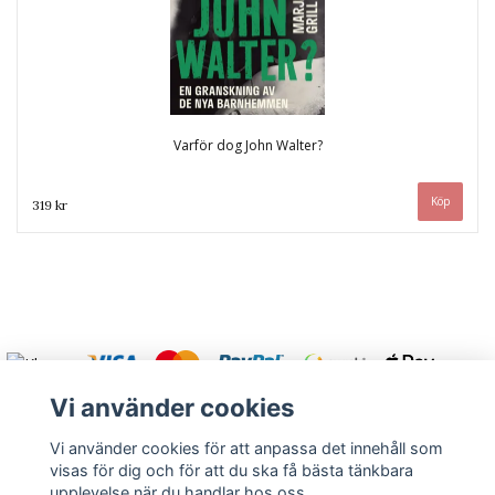
Varför dog John Walter?
319 kr
Vi använder cookies
Vi använder cookies för att anpassa det innehåll som
visas för dig och för att du ska få bästa tänkbara
Varmt välkommen att kontakta oss.
upplevelse när du handlar hos oss.