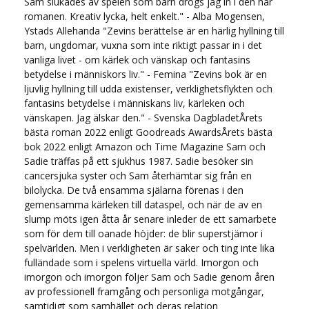
Sam slukades av spelen som barn drogs jag in i den här
romanen. Kreativ lycka, helt enkelt." - Alba Mogensen,
Ystads Allehanda "Zevins berättelse är en härlig hyllning till
barn, ungdomar, vuxna som inte riktigt passar in i det
vanliga livet - om kärlek och vänskap och fantasins
betydelse i människors liv." - Femina "Zevins bok är en
ljuvlig hyllning till udda existenser, verklighetsflykten och
fantasins betydelse i människans liv, kärleken och
vänskapen. Jag älskar den." - Svenska DagbladetÅrets
bästa roman 2022 enligt Goodreads AwardsÅrets bästa
bok 2022 enligt Amazon och Time Magazine Sam och
Sadie träffas på ett sjukhus 1987. Sadie besöker sin
cancersjuka syster och Sam återhämtar sig från en
bilolycka. De två ensamma själarna förenas i den
gemensamma kärleken till dataspel, och när de av en
slump möts igen åtta år senare inleder de ett samarbete
som för dem till oanade höjder: de blir superstjärnor i
spelvärlden. Men i verkligheten är saker och ting inte lika
fulländade som i spelens virtuella värld. Imorgon och
imorgon och imorgon följer Sam och Sadie genom åren
av professionell framgång och personliga motgångar,
samtidigt som samhället och deras relation