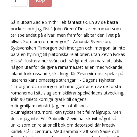
Så njutbar! Zadie Smith"Helt fantastisk. En av de bästa
böcker som jag läst." John Green"Det är en roman som
tar spelandet på allvar, men framför allt tar den livet på
allvar. Som bra romaner gör." - Amanda Svensson,
Sydsvenskan "'Imorgon och imorgon och imorgon' är inte
bara en hyllning till platoniska relationer, utan Zevin lyckas
också illustrera hur svårt och sårigt det kan vara att älska
någon utanför de givna ramarna.Det är en medryckande,
ibland förkrossande, skildring där Zevin virtuost spelar på
läsarens känslomässiga strängar." - Dagens Nyheter
"'Imorgon och imorgon och imorgon' är en av de första
romanerna i sitt slag som skildrar spelvärldens utveckling,
från 90-talets korniga grafik till dagens
mångmiljardindustri. Jag, en totalt spel-
okunniglitteraturnörd, kan tyckas helt fel målgrupp. Men
det är jag inte. För Gabrielle Zevin har skrivit något så
unikt som en relationell bok om datorspel där kreativ
kärlek står i centrum. Med samma kraft som Sadie och