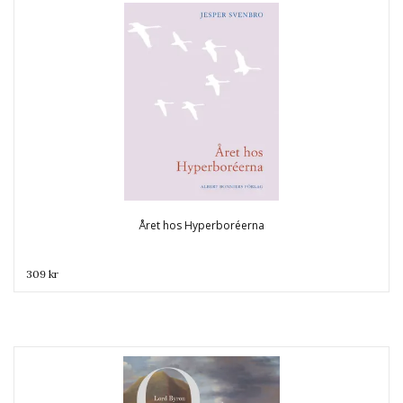
Året hos Hyperboréerna
309 kr