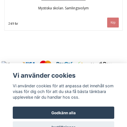
Mystiska skolan. Samlingsvolym
249 kr
Vi använder cookies
Vi använder cookies för att anpassa det innehåll som
visas för dig och för att du ska få bästa tänkbara
Varmt välkommen att kontakta oss.
upplevelse när du handlar hos oss.
Kontakt
Köpvillkor
Om oss
Returnera
Godkänn alla