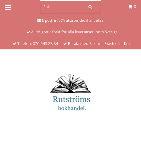
0
E-post:
info@rutstromsbokhandel.se
Alltid gratis frakt för alla leveranser inom Sverige
Telefon: 070-543 88 84
Betala med Faktura, Swish eller Kort