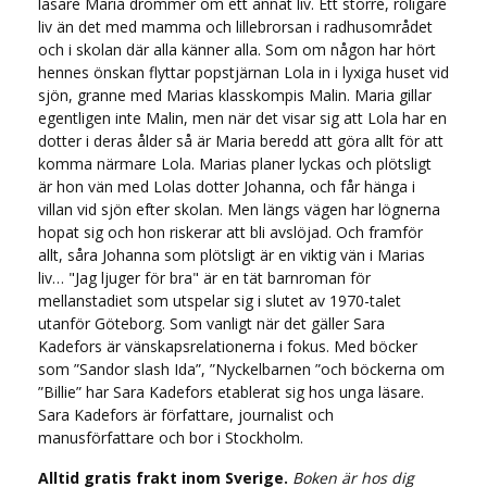
läsare Maria drömmer om ett annat liv. Ett större, roligare
liv än det med mamma och lillebrorsan i radhusområdet
och i skolan där alla känner alla. Som om någon har hört
hennes önskan flyttar popstjärnan Lola in i lyxiga huset vid
sjön, granne med Marias klasskompis Malin. Maria gillar
egentligen inte Malin, men när det visar sig att Lola har en
dotter i deras ålder så är Maria beredd att göra allt för att
komma närmare Lola. Marias planer lyckas och plötsligt
är hon vän med Lolas dotter Johanna, och får hänga i
villan vid sjön efter skolan. Men längs vägen har lögnerna
hopat sig och hon riskerar att bli avslöjad. Och framför
allt, såra Johanna som plötsligt är en viktig vän i Marias
liv… "Jag ljuger för bra" är en tät barnroman för
mellanstadiet som utspelar sig i slutet av 1970-talet
utanför Göteborg. Som vanligt när det gäller Sara
Kadefors är vänskapsrelationerna i fokus. Med böcker
som ”Sandor slash Ida”, ”Nyckelbarnen ”och böckerna om
”Billie” har Sara Kadefors etablerat sig hos unga läsare.
Sara Kadefors är författare, journalist och
manusförfattare och bor i Stockholm.
Alltid gratis frakt inom Sverige.
Boken är hos dig