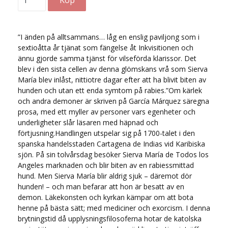
”I änden på alltsammans… låg en enslig paviljong som i
sextioåtta år tjänat som fängelse åt Inkvisitionen och
ännu gjorde samma tjänst för vilseförda klarissor. Det
blev i den sista cellen av denna glömskans vrå som Sierva
María blev inlåst, nittiotre dagar efter att ha blivit biten av
hunden och utan ett enda symtom på rabies.”Om kärlek
och andra demoner är skriven på García Márquez säregna
prosa, med ett myller av personer vars egenheter och
underligheter slår läsaren med häpnad och
förtjusning.Handlingen utspelar sig på 1700-talet i den
spanska handelsstaden Cartagena de Indias vid Karibiska
sjön. På sin tolvårsdag besöker Sierva María de Todos los
Angeles marknaden och blir biten av en rabiessmittad
hund. Men Sierva María blir aldrig sjuk – däremot dör
hunden! – och man befarar att hon är besatt av en
demon. Läkekonsten och kyrkan kämpar om att bota
henne på bästa sätt; med mediciner och exorcism. I denna
brytningstid då upplysningsfilosoferna hotar de katolska