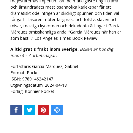
majestäternas imperium kan de märkligaste ting inträffa
och århundradets mest osannolika kärlekspar får ett
dramatiskt öde.Intrigen är skickligt spunnen och tiden väl
fångad – läsaren möter färgprakt och folkliv, slaveri och
misär, mäktiga kyrkomän och dekadenta ädlingar i García
Márquez omisskännliga anda. ”García Márquez när han är
som bäst…” Los Angeles Times Book Review
Alltid gratis frakt inom Sverige.
Boken är hos dig
inom 4 - 7 arbetsdagar.
Författare: García Márquez, Gabriel
Format: Pocket
ISBN: 9789146242147
Utgivningsdatum: 2024-04-18
Förlag: Bonnier Pocket