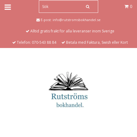
0
E-post:
info@rutstromsbokhandel.se
Alltid gratis frakt för alla leveranser inom Sverige
Telefon: 070-543 88 84
Betala med Faktura, Swish eller Kort