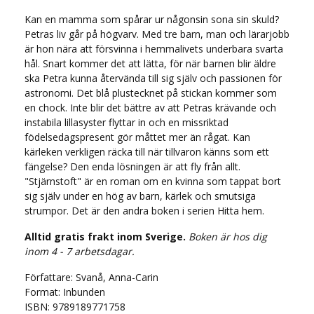
Kan en mamma som spårar ur någonsin sona sin skuld?
Petras liv går på högvarv. Med tre barn, man och lärarjobb
är hon nära att försvinna i hemmalivets underbara svarta
hål. Snart kommer det att lätta, för när barnen blir äldre
ska Petra kunna återvända till sig själv och passionen för
astronomi. Det blå plustecknet på stickan kommer som
en chock. Inte blir det bättre av att Petras krävande och
instabila lillasyster flyttar in och en missriktad
födelsedagspresent gör måttet mer än rågat. Kan
kärleken verkligen räcka till när tillvaron känns som ett
fängelse? Den enda lösningen är att fly från allt.
"Stjärnstoft" är en roman om en kvinna som tappat bort
sig själv under en hög av barn, kärlek och smutsiga
strumpor. Det är den andra boken i serien Hitta hem.
Alltid gratis frakt inom Sverige.
Boken är hos dig
inom 4 - 7 arbetsdagar.
Författare: Svanå, Anna-Carin
Format: Inbunden
ISBN: 9789189771758