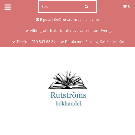
0
E-post:
info@rutstromsbokhandel.se
Alltid gratis frakt för alla leveranser inom Sverige
Telefon: 070-543 88 84
Betala med Faktura, Swish eller Kort