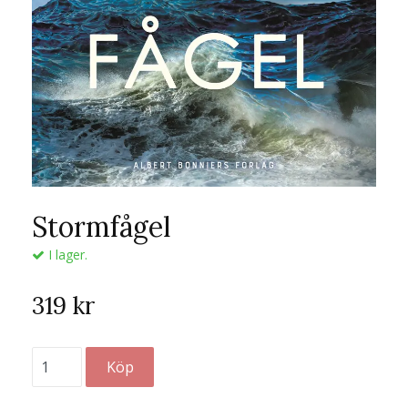
Stormfågel
I lager.
319 kr