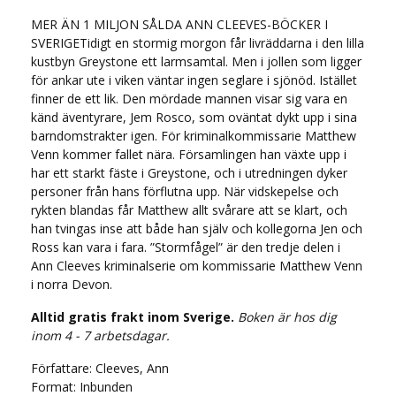
MER ÄN 1 MILJON SÅLDA ANN CLEEVES-BÖCKER I
SVERIGETidigt en stormig morgon får livräddarna i den lilla
kustbyn Greystone ett larmsamtal. Men i jollen som ligger
för ankar ute i viken väntar ingen seglare i sjönöd. Istället
finner de ett lik. Den mördade mannen visar sig vara en
känd äventyrare, Jem Rosco, som oväntat dykt upp i sina
barndomstrakter igen. För kriminalkommissarie Matthew
Venn kommer fallet nära. Församlingen han växte upp i
har ett starkt fäste i Greystone, och i utredningen dyker
personer från hans förflutna upp. När vidskepelse och
rykten blandas får Matthew allt svårare att se klart, och
han tvingas inse att både han själv och kollegorna Jen och
Ross kan vara i fara. ”Stormfågel” är den tredje delen i
Ann Cleeves kriminalserie om kommissarie Matthew Venn
i norra Devon.
Alltid gratis frakt inom Sverige.
Boken är hos dig
inom 4 - 7 arbetsdagar.
Författare: Cleeves, Ann
Format: Inbunden