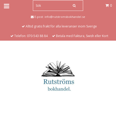
0
E-post:
info@rutstromsbokhandel.se
Alltid gratis frakt för alla leveranser inom Sverige
Telefon: 070-543 88 84
Betala med Faktura, Swish eller Kort