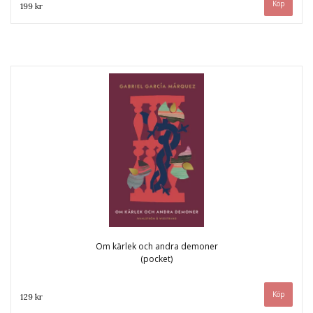
199 kr
Om kärlek och andra demoner
(pocket)
129 kr