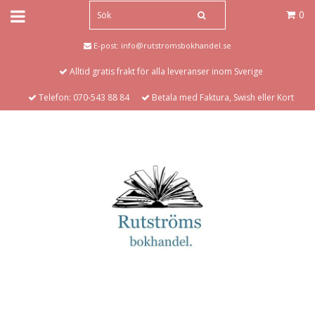
0
E-post:
info@rutstromsbokhandel.se
Alltid gratis frakt för alla leveranser inom Sverige
Telefon: 070-543 88 84
Betala med Faktura, Swish eller Kort