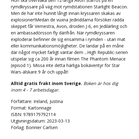
Hon ska övervaka den 12-åriga Avon Starros på en
rymdkryssare på väg mot rymdstationen Starlight Beacon.
Men de har inte hunnit långt innan kryssaren skakas av
explosioner!Medan de vuxna Jediriddarna försöker rädda
skeppet får Vernestra, Avon, droiden J-6, en Jedilärling och
en ambassadörsson fly därifrån. När rymdkryssaren
exploderar befinner de sig ensamma i rymden - utan mat
eller kommunikationsmöjligheter. De landar på en måne
där något mycket farligt väntar dem ...High Republic-serien
utspelar sig ca 200 år innan filmen The Phantom Menace
(episod 1). Missa inte detta härliga bokäventyr för Star
Wars-älskare 9 år och uppåt!
Alltid gratis frakt inom Sverige.
Boken är hos dig
inom 4 - 7 arbetsdagar.
Författare: Ireland, Justina
Format: Kartonnage
ISBN: 9789179792114
Utgivningsdatum: 2023-03-13
Förlag: Bonnier Carlsen