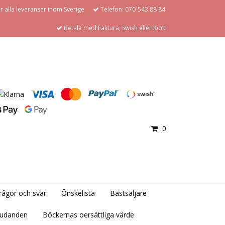
för alla leveranser inom Sverige
Telefon: 070-543 88 84
Betala med Faktura, Swish eller Kort
0
rågor och svar
Önskelista
Bästsäljare
judanden
Böckernas oersättliga värde