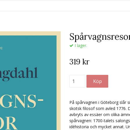
Spårvagnsres
I lager.
319 kr
På spårvagnen i Göteborg slår 
skotsk filosof som avled 1776.
avbryts av essäer om olika ämn
spårvagnen: 1700-talets salongs
idéhistoria och mycket annat. U