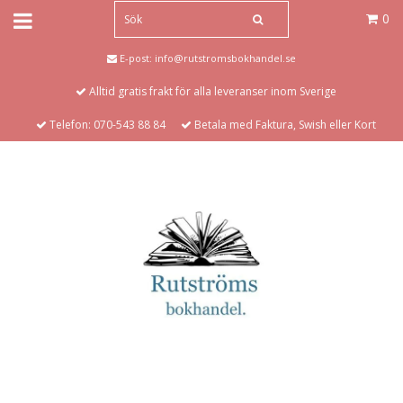
0
E-post:
info@rutstromsbokhandel.se
Alltid gratis frakt för alla leveranser inom Sverige
Telefon: 070-543 88 84
Betala med Faktura, Swish eller Kort