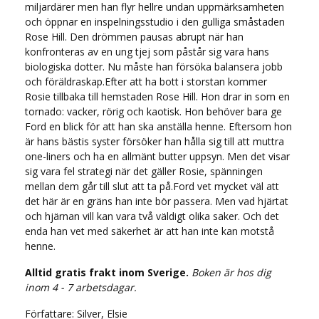
miljardärer men han flyr hellre undan uppmärksamheten
och öppnar en inspelningsstudio i den gulliga småstaden
Rose Hill. Den drömmen pausas abrupt när han
konfronteras av en ung tjej som påstår sig vara hans
biologiska dotter. Nu måste han försöka balansera jobb
och föräldraskap.Efter att ha bott i storstan kommer
Rosie tillbaka till hemstaden Rose Hill. Hon drar in som en
tornado: vacker, rörig och kaotisk. Hon behöver bara ge
Ford en blick för att han ska anställa henne. Eftersom hon
är hans bästis syster försöker han hålla sig till att muttra
one-liners och ha en allmänt butter uppsyn. Men det visar
sig vara fel strategi när det gäller Rosie, spänningen
mellan dem går till slut att ta på.Ford vet mycket väl att
det här är en gräns han inte bör passera. Men vad hjärtat
och hjärnan vill kan vara två väldigt olika saker. Och det
enda han vet med säkerhet är att han inte kan motstå
henne.
Alltid gratis frakt inom Sverige.
Boken är hos dig
inom 4 - 7 arbetsdagar.
Författare: Silver, Elsie