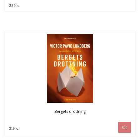
289 kr
Bergets drottning
319 kr