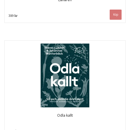
319 kr
Odla kallt