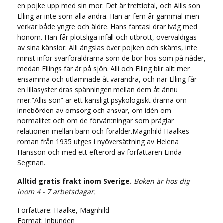
en pojke upp med sin mor. Det är trettiotal, och Allis son
Elling är inte som alla andra. Han är fem år gammal men
verkar både yngre och äldre. Hans fantasi drar iväg med
honom. Han får plötsliga infall och utbrott, överväldigas
av sina känslor. Alli ängslas över pojken och skäms, inte
minst inför svärföräldrarna som de bor hos som på nåder,
medan Ellings far är på sjön. Alli och Elling blir allt mer
ensamma och utlämnade åt varandra, och när Elling får
en lillasyster dras spänningen mellan dem åt ännu
mer.”Allis son” är ett känsligt psykologiskt drama om
innebörden av omsorg och ansvar, om idén om
normalitet och om de förväntningar som präglar
relationen mellan barn och förälder.Magnhild Haalkes
roman från 1935 utges i nyöversättning av Helena
Hansson och med ett efterord av författaren Linda
Segtnan.
Alltid gratis frakt inom Sverige.
Boken är hos dig
inom 4 - 7 arbetsdagar.
Författare: Haalke, Magnhild
Format: Inbunden