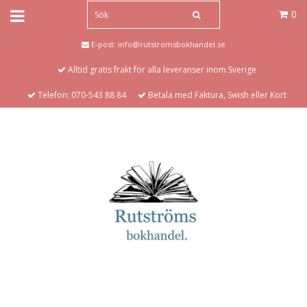
0
E-post:
info@rutstromsbokhandel.se
Alltid gratis frakt för alla leveranser inom Sverige
Telefon: 070-543 88 84
Betala med Faktura, Swish eller Kort