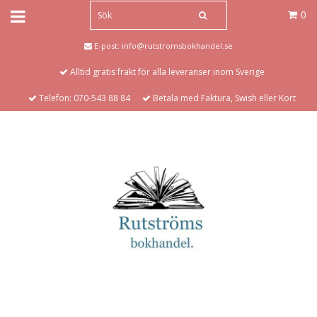
0
E-post:
info@rutstromsbokhandel.se
Alltid gratis frakt för alla leveranser inom Sverige
Telefon: 070-543 88 84
Betala med Faktura, Swish eller Kort