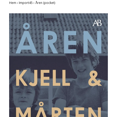
Hem
›
Import45
›
Åren (pocket)