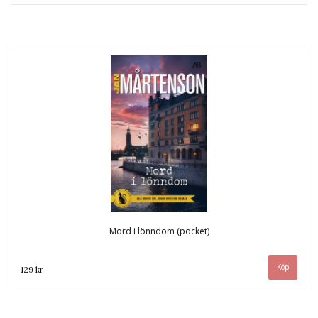
Mord i lönndom (pocket)
129 kr