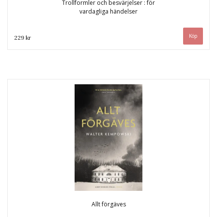
Trollformler och besvärjelser : för
vardagliga händelser
229 kr
Allt förgäves