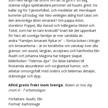
som Neo länge har drömt om att få gå in i. En dag
stannar några spektakulära personer vid husets grind. De
kallar sig för Tjänstefolket, och meddelar att Herrskapet
kommer på tisdag. Har Neo verkligen aldrig hört talas om
den ärevördiga ätten Amarant? Om pappa Aster,
storebror Poppel, lilla Hassel och tvillingarna Mistel och
Tistel, som har en tam krokodil? Snart blir det uppenbart
för Neo att somliga familjer är mer särskilda än
andra."Familjen Amarant flyttar in" – första boken i trilogin
om Amaranterna – är en berättelse om vänskap över alla
gränser; om avund, längtan, acceptans och hänförelse.Elin
Ruuth och Johanna Magoria har tidigare skapat
bilderboken "Tidernas djur". De delar kärleken till
finstämda absurditeter och sorgkantad humor, och
arbetar omsorgsfullt med ordens och bildernas detaljer,
stämningar och djup.
Alltid gratis frakt inom Sverige.
Boken är hos dig
inom 4 - 7 arbetsdagar.
Författare: Ruuth, Elin
Format: Kartonnage