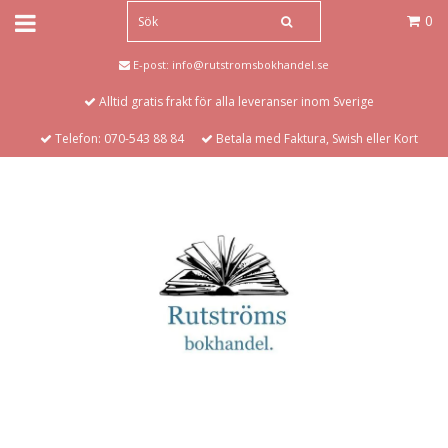
0
E-post:
info@rutstromsbokhandel.se
Alltid gratis frakt för alla leveranser inom Sverige
Telefon: 070-543 88 84
Betala med Faktura, Swish eller Kort