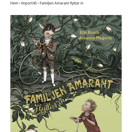
Hem
›
Import45
›
Familjen Amarant flyttar in