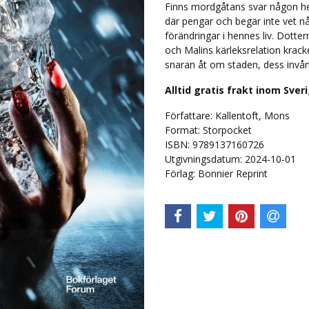
Finns mordgåtans svar någon hel
där pengar och begär inte vet n
förändringar i hennes liv. Dotte
och Malins kärleksrelation krack
snaran åt om staden, dess invån
Alltid gratis frakt inom Sver
Författare: Kallentoft, Mons
Format: Storpocket
ISBN: 9789137160726
Utgivningsdatum: 2024-10-01
Förlag: Bonnier Reprint