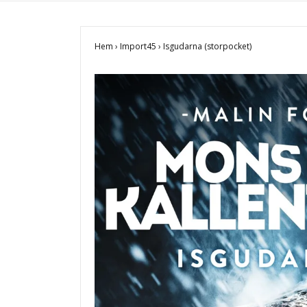
Hem
›
Import45
›
Isgudarna (storpocket)