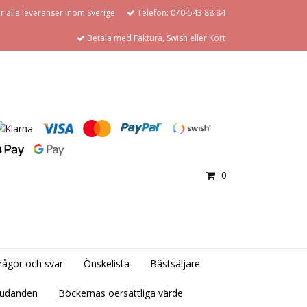
för alla leveranser inom Sverige
Telefon: 070-543 88 84
Betala med Faktura, Swish eller Kort
0
rågor och svar
Önskelista
Bästsäljare
judanden
Böckernas oersättliga värde