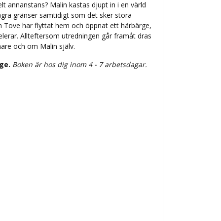
t annanstans? Malin kastas djupt in i en värld
ågra gränser samtidigt som det sker stora
rn Tove har flyttat hem och öppnat ett härbärge,
elerar. Allteftersom utredningen går framåt dras
are och om Malin själv.
ige.
Boken är hos dig inom 4 - 7 arbetsdagar.