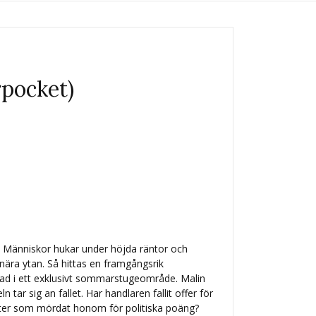
rpocket)
g. Människor hukar under höjda räntor och
 nära ytan. Så hittas en framgångsrik
dad i ett exklusivt sommarstugeområde. Malin
 tar sig an fallet. Har handlaren fallit offer för
vister som mördat honom för politiska poäng?