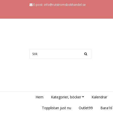
E-post:
info@rutstromsbokhandel.se
Hem
Kategorier, böcker
Kalendrar
Topplistan just nu
Outlet99
Bara16