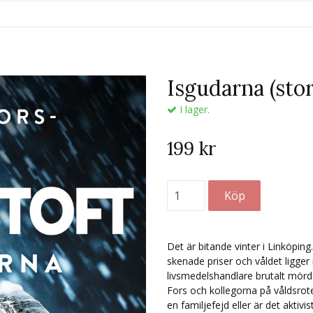
Isgudarna (sto
I lager.
199 kr
Det är bitande vinter i Linköpin
skenade priser och våldet ligger
livsmedelshandlare brutalt mör
Fors och kollegorna på våldsroteln
en familjefejd eller är det akti