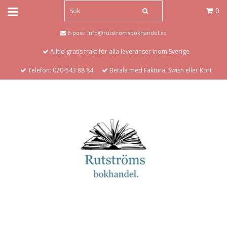
0
E-post:
info@rutstromsbokhandel.se
Alltid gratis frakt för alla leveranser inom Sverige
Telefon: 070-543 88 84
Betala med Faktura, Swish eller Kort