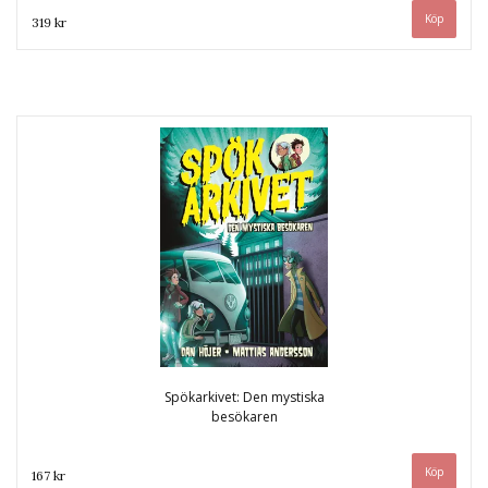
319 kr
Spökarkivet: Den mystiska
besökaren
167 kr