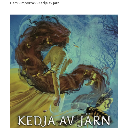
Hem
›
Import45
›
Kedja av järn