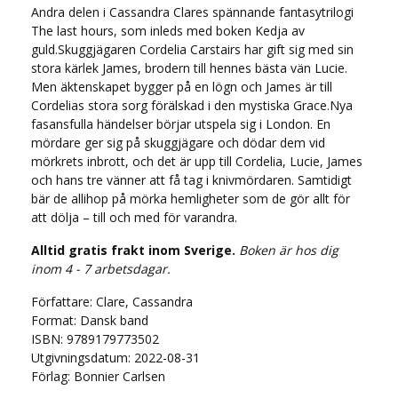
Andra delen i Cassandra Clares spännande fantasytrilogi
The last hours, som inleds med boken Kedja av
guld.Skuggjägaren Cordelia Carstairs har gift sig med sin
stora kärlek James, brodern till hennes bästa vän Lucie.
Men äktenskapet bygger på en lögn och James är till
Cordelias stora sorg förälskad i den mystiska Grace.Nya
fasansfulla händelser börjar utspela sig i London. En
mördare ger sig på skuggjägare och dödar dem vid
mörkrets inbrott, och det är upp till Cordelia, Lucie, James
och hans tre vänner att få tag i knivmördaren. Samtidigt
bär de allihop på mörka hemligheter som de gör allt för
att dölja – till och med för varandra.
Alltid gratis frakt inom Sverige.
Boken är hos dig
inom 4 - 7 arbetsdagar.
Författare: Clare, Cassandra
Format: Dansk band
ISBN: 9789179773502
Utgivningsdatum: 2022-08-31
Förlag: Bonnier Carlsen