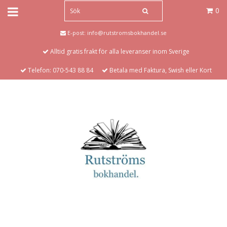
0
E-post:
info@rutstromsbokhandel.se
Alltid gratis frakt för alla leveranser inom Sverige
Telefon: 070-543 88 84
Betala med Faktura, Swish eller Kort