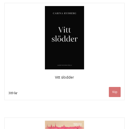
Vitt slödder
319 kr