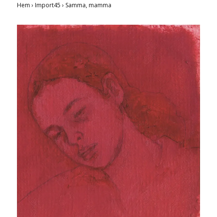
Hem
›
Import45
›
Samma, mamma