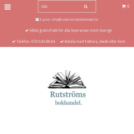
0
E-post:
info@rutstromsbokhandel.se
Alltid gratis frakt för alla leveranser inom Sverige
Telefon: 070-543 88 84
Betala med Faktura, Swish eller Kort