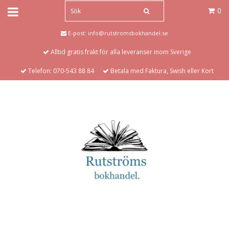
0
E-post:
info@rutstromsbokhandel.se
Alltid gratis frakt för alla leveranser inom Sverige
Telefon: 070-543 88 84
Betala med Faktura, Swish eller Kort