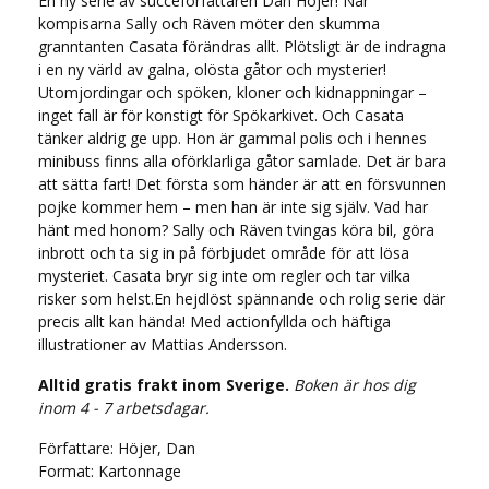
En ny serie av succéförfattaren Dan Höjer! När
kompisarna Sally och Räven möter den skumma
granntanten Casata förändras allt. Plötsligt är de indragna
i en ny värld av galna, olösta gåtor och mysterier!
Utomjordingar och spöken, kloner och kidnappningar –
inget fall är för konstigt för Spökarkivet. Och Casata
tänker aldrig ge upp. Hon är gammal polis och i hennes
minibuss finns alla oförklarliga gåtor samlade. Det är bara
att sätta fart! Det första som händer är att en försvunnen
pojke kommer hem – men han är inte sig själv. Vad har
hänt med honom? Sally och Räven tvingas köra bil, göra
inbrott och ta sig in på förbjudet område för att lösa
mysteriet. Casata bryr sig inte om regler och tar vilka
risker som helst.En hejdlöst spännande och rolig serie där
precis allt kan hända! Med actionfyllda och häftiga
illustrationer av Mattias Andersson.
Alltid gratis frakt inom Sverige.
Boken är hos dig
inom 4 - 7 arbetsdagar.
Författare: Höjer, Dan
Format: Kartonnage