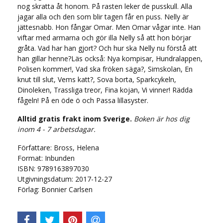
nog skratta åt honom. På rasten leker de pusskull. Alla
jagar alla och den som blir tagen får en puss. Nelly är
jättesnabb. Hon fångar Omar. Men Omar vågar inte. Han
viftar med armarna och gör illa Nelly så att hon börjar
gråta. Vad har han gjort? Och hur ska Nelly nu förstå att
han gillar henne?Läs också: Nya kompisar, Hundralappen,
Polisen kommer!, Vad ska fröken säga?, Simskolan, En
knut till slut, Vems katt?, Sova borta, Sparkcykeln,
Dinoleken, Trassliga treor, Fina kojan, Vi vinner! Rädda
fågeln! På en öde ö och Passa lillasyster.
Alltid gratis frakt inom Sverige.
Boken är hos dig
inom 4 - 7 arbetsdagar.
Författare: Bross, Helena
Format: Inbunden
ISBN: 9789163897030
Utgivningsdatum: 2017-12-27
Förlag: Bonnier Carlsen