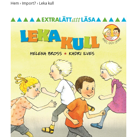
Hem
›
Import7
›
Leka kull