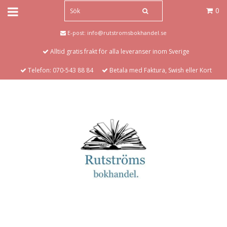
0
E-post:
info@rutstromsbokhandel.se
Alltid gratis frakt för alla leveranser inom Sverige
Telefon: 070-543 88 84
Betala med Faktura, Swish eller Kort