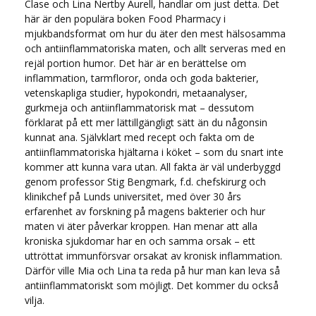
Clase och Lina Nertby Aurell, handlar om just detta. Det
här är den populära boken Food Pharmacy i
mjukbandsformat om hur du äter den mest hälsosamma
och antiinflammatoriska maten, och allt serveras med en
rejäl portion humor. Det här är en berättelse om
inflammation, tarmfloror, onda och goda bakterier,
vetenskapliga studier, hypokondri, metaanalyser,
gurkmeja och antiinflammatorisk mat – dessutom
förklarat på ett mer lättillgängligt sätt än du någonsin
kunnat ana. Självklart med recept och fakta om de
antiinflammatoriska hjältarna i köket – som du snart inte
kommer att kunna vara utan. All fakta är väl underbyggd
genom professor Stig Bengmark, f.d. chefskirurg och
klinikchef på Lunds universitet, med över 30 års
erfarenhet av forskning på magens bakterier och hur
maten vi äter påverkar kroppen. Han menar att alla
kroniska sjukdomar har en och samma orsak – ett
uttröttat immunförsvar orsakat av kronisk inflammation.
Därför ville Mia och Lina ta reda på hur man kan leva så
antiinflammatoriskt som möjligt. Det kommer du också
vilja.