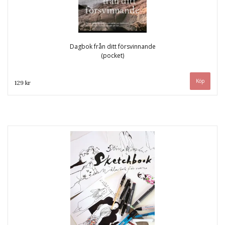
Dagbok från ditt försvinnande
(pocket)
129 kr