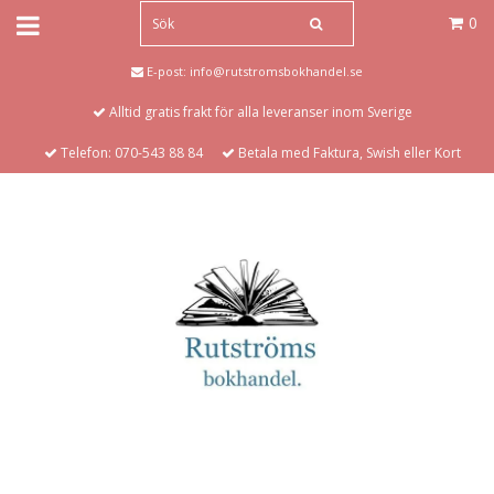
0
E-post:
info@rutstromsbokhandel.se
Alltid gratis frakt för alla leveranser inom Sverige
Telefon: 070-543 88 84
Betala med Faktura, Swish eller Kort