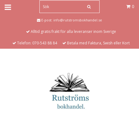
0
E-post:
info@rutstromsbokhandel.se
Alltid gratis frakt för alla leveranser inom Sverige
Telefon: 070-543 88 84
Betala med Faktura, Swish eller Kort