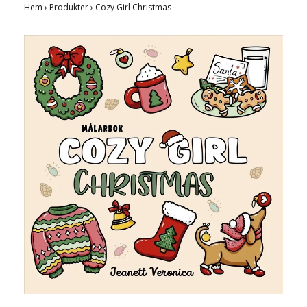
Hem
›
Produkter
›
Cozy Girl Christmas