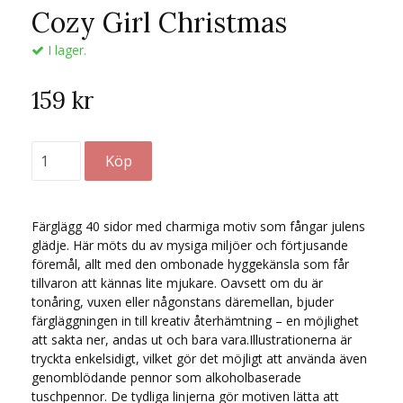
Cozy Girl Christmas
I lager.
159 kr
Färglägg 40 sidor med charmiga motiv som fångar julens
glädje. Här möts du av mysiga miljöer och förtjusande
föremål, allt med den ombonade hyggekänsla som får
tillvaron att kännas lite mjukare. Oavsett om du är
tonåring, vuxen eller någonstans däremellan, bjuder
färgläggningen in till kreativ återhämtning – en möjlighet
att sakta ner, andas ut och bara vara.Illustrationerna är
tryckta enkelsidigt, vilket gör det möjligt att använda även
genomblödande pennor som alkoholbaserade
tuschpennor. De tydliga linjerna gör motiven lätta att