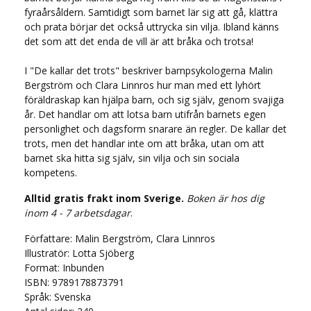
fyraårsåldern. Samtidigt som barnet lär sig att gå, klättra
och prata börjar det också uttrycka sin vilja. Ibland känns
det som att det enda de vill är att bråka och trotsa!
I "De kallar det trots" beskriver barnpsykologerna Malin
Bergström och Clara Linnros hur man med ett lyhört
föräldraskap kan hjälpa barn, och sig själv, genom svajiga
år. Det handlar om att lotsa barn utifrån barnets egen
personlighet och dagsform snarare än regler. De kallar det
trots, men det handlar inte om att bråka, utan om att
barnet ska hitta sig själv, sin vilja och sin sociala
kompetens.
Alltid gratis frakt inom Sverige.
Boken är hos dig
inom 4 - 7 arbetsdagar
.
Författare:
Malin Bergström, Clara Linnros
Illustratör:
Lotta Sjöberg
Format:
Inbunden
ISBN:
9789178873791
Språk:
Svenska