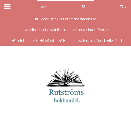
0
E-post:
info@rutstromsbokhandel.se
Alltid gratis frakt för alla leveranser inom Sverige
Telefon: 070-543 88 84
Betala med Faktura, Swish eller Kort