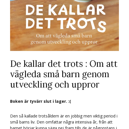
De kallar det trots : Om att
vägleda små barn genom
utveckling och uppror
Boken är tyvärr slut i lager. :(
Den så kallade trotsåldern är en jobbig men viktig period i
små barns liv. Den omfattar några intensiva år, från att
barnet börjar kunna säga nej fram tills de är någonstans i