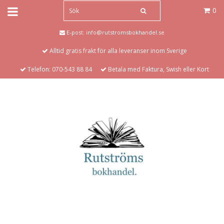
0
E-post:
info@rutstromsbokhandel.se
Alltid gratis frakt för alla leveranser inom Sverige
Telefon: 070-543 88 84
Betala med Faktura, Swish eller Kort