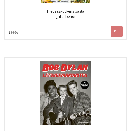
Fredagskockens bästa
grilltillbehör
299 kr