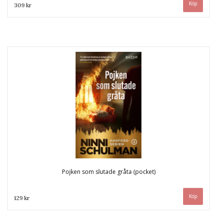
309 kr
Pojken som slutade gråta (pocket)
129 kr