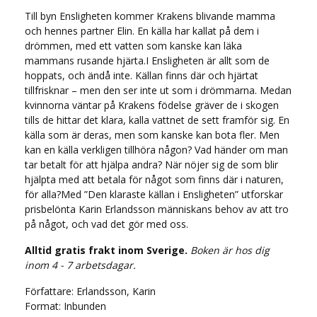
Till byn Ensligheten kommer Krakens blivande mamma
och hennes partner Elin. En källa har kallat på dem i
drömmen, med ett vatten som kanske kan läka
mammans rusande hjärta.I Ensligheten är allt som de
hoppats, och ändå inte. Källan finns där och hjärtat
tillfrisknar – men den ser inte ut som i drömmarna. Medan
kvinnorna väntar på Krakens födelse gräver de i skogen
tills de hittar det klara, kalla vattnet de sett framför sig. En
källa som är deras, men som kanske kan bota fler. Men
kan en källa verkligen tillhöra någon? Vad händer om man
tar betalt för att hjälpa andra? När nöjer sig de som blir
hjälpta med att betala för något som finns där i naturen,
för alla?Med ”Den klaraste källan i Ensligheten” utforskar
prisbelönta Karin Erlandsson människans behov av att tro
på något, och vad det gör med oss.
Alltid gratis frakt inom Sverige.
Boken är hos dig
inom 4 - 7 arbetsdagar.
Författare: Erlandsson, Karin
Format: Inbunden