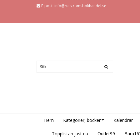
E-post:
info@rutstromsbokhandel.se
Hem
Kategorier, böcker
Kalendrar
Topplistan just nu
Outlet99
Bara16