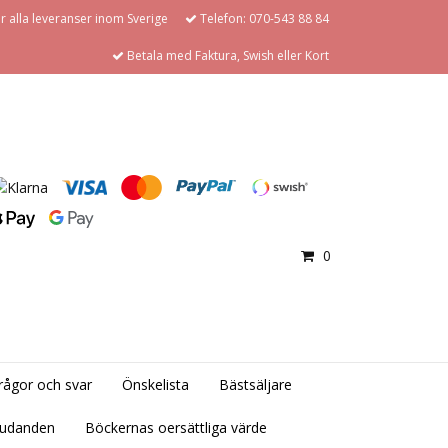
för alla leveranser inom Sverige
Telefon: 070-543 88 84
Betala med Faktura, Swish eller Kort
0
rågor och svar
Önskelista
Bästsäljare
judanden
Böckernas oersättliga värde