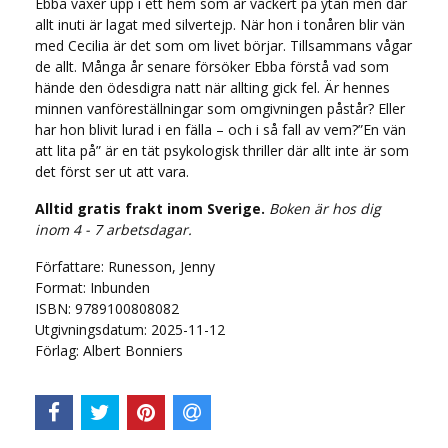
Ebba växer upp i ett hem som är vackert på ytan men där
allt inuti är lagat med silvertejp. När hon i tonåren blir vän
med Cecilia är det som om livet börjar. Tillsammans vågar
de allt. Många år senare försöker Ebba förstå vad som
hände den ödesdigra natt när allting gick fel. Är hennes
minnen vanföreställningar som omgivningen påstår? Eller
har hon blivit lurad i en fälla – och i så fall av vem?”En vän
att lita på” är en tät psykologisk thriller där allt inte är som
det först ser ut att vara.
Alltid gratis frakt inom Sverige.
Boken är hos dig
inom 4 - 7 arbetsdagar.
Författare: Runesson, Jenny
Format: Inbunden
ISBN: 9789100808082
Utgivningsdatum: 2025-11-12
Förlag: Albert Bonniers