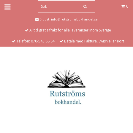
0
E-post:
info@rutstromsbokhandel.se
Alltid gratis frakt för alla leveranser inom Sverige
Telefon: 070-543 88 84
Betala med Faktura, Swish eller Kort