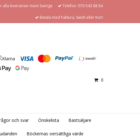
för alla leveranser inom Sverige
Telefon: 070-543 88 84
Betala med Faktura, Swish eller Kort
0
rågor och svar
Önskelista
Bästsäljare
judanden
Böckernas oersättliga värde