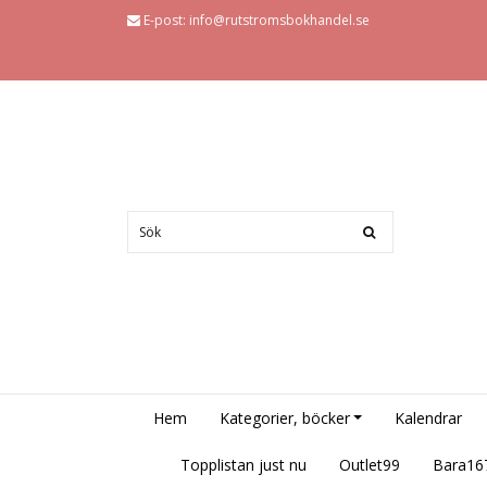
E-post:
info@rutstromsbokhandel.se
Hem
Kategorier, böcker
Kalendrar
Topplistan just nu
Outlet99
Bara16