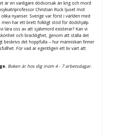
 det är en vanligare dödsorsak än krig och mord
 psykiatriprofessor Christian Rück ljuset mot
olika nyanser. Sverige var först i världen med
d, men har ett brett folkligt stöd för dödshjälp.
i lära oss av att självmord existerar? Kan vi
 skönhet och bräcklighet, genom att ställa det
t beskrivs det hoppfulla – hur människan finner
fullhet. För vad är egentligen ett liv värt att
ige.
Boken är hos dig inom 4 - 7 arbetsdagar.