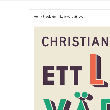
Hem
›
Produkter
›
Ett liv värt att leva