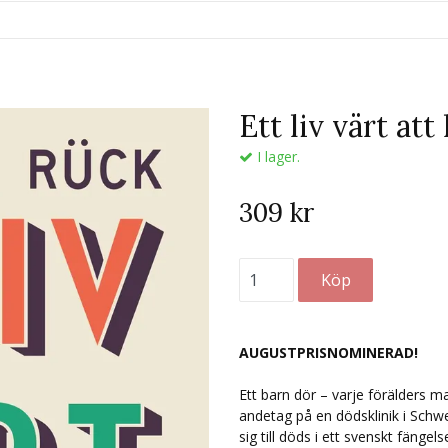
Ett liv värt att
I lager.
309 kr
AUGUSTPRISNOMINERAD!
Ett barn dör – varje förälders ma
andetag på en dödsklinik i Schwei
sig till döds i ett svenskt fäng