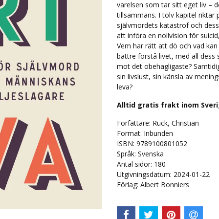
varelsen som tar sitt eget liv –
tillsammans. I tolv kapitel riktar
självmordets katastrof och dess 
att införa en nollvision för suici
Vem har rätt att dö och vad kan v
bättre förstå livet, med all dess
mot det obehagligaste? Samtidig
sin livslust, sin känsla av menings
leva?
Alltid gratis frakt inom Sver
Författare: Rück, Christian
Format: Inbunden
ISBN: 9789100801052
Språk:
Svenska
Antal sidor:
180
Utgivningsdatum: 2024-01-22
Förlag: Albert Bonniers