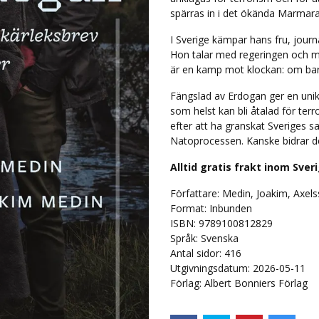
spärras in i det ökända Marmara
I Sverige kämpar hans fru, journa
Hon talar med regeringen och m
är en kamp mot klockan: om bara
Fängslad av Erdogan ger en unik 
som helst kan bli åtalad för terr
efter att ha granskat Sveriges
Natoprocessen. Kanske bidrar de
Alltid gratis frakt inom Sver
Författare: Medin, Joakim, Axel
Format: Inbunden
ISBN: 9789100812829
Språk:
Svenska
Antal sidor:
416
Utgivningsdatum: 2026-05-11
Förlag: Albert Bonniers Förlag