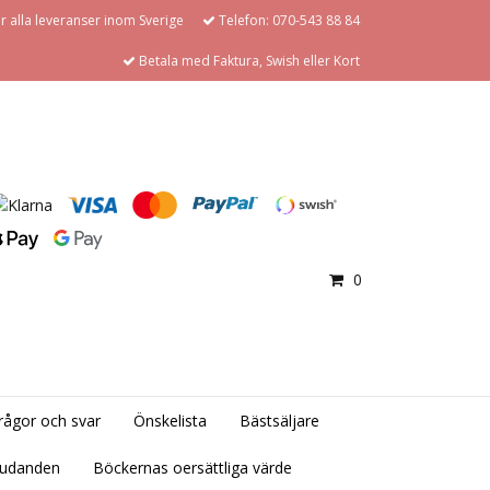
för alla leveranser inom Sverige
Telefon: 070-543 88 84
Betala med Faktura, Swish eller Kort
0
rågor och svar
Önskelista
Bästsäljare
judanden
Böckernas oersättliga värde