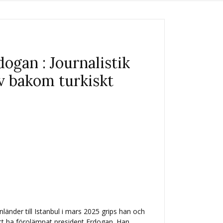
ogan : Journalistik
v bakom turkiskt
länder till Istanbul i mars 2025 grips han och
att ha förolämpat president Erdogan. Han