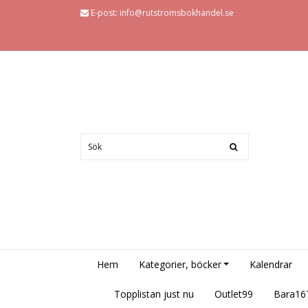
E-post:
info@rutstromsbokhandel.se
Hem
Kategorier, böcker
Kalendrar
Topplistan just nu
Outlet99
Bara16