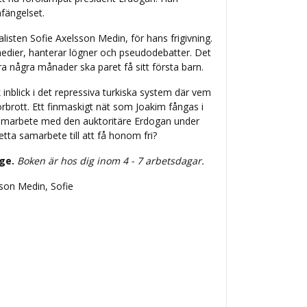
fängelset.
listen Sofie Axelsson Medin, för hans frigivning.
edier, hanterar lögner och pseudodebatter. Det
 några månader ska paret få sitt första barn.
inblick i det repressiva turkiska system där vem
orbrott. Ett finmaskigt nät som Joakim fångas i
 samarbete med den auktoritäre Erdogan under
tta samarbete till att få honom fri?
ige.
Boken är hos dig inom 4 - 7 arbetsdagar.
sson Medin, Sofie