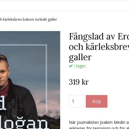
ch kärleksbrev bakom turkiskt galler
Fängslad av Erd
och kärleksbre
galler
I lager.
319 kr
När journalisten Joakim Medin an
anklagas för terrorism och för 