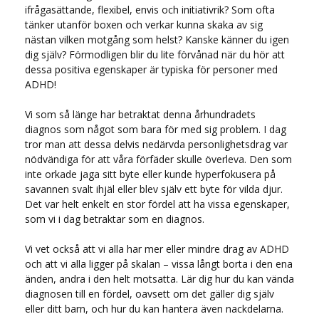
ifrågasättande, flexibel, envis och initiativrik? Som ofta
tänker utanför boxen och verkar kunna skaka av sig
nästan vilken motgång som helst? Kanske känner du igen
dig själv? Förmodligen blir du lite förvånad när du hör att
dessa positiva egenskaper är typiska för personer med
ADHD!
Vi som så länge har betraktat denna århundradets
diagnos som något som bara för med sig problem. I dag
tror man att dessa delvis nedärvda personlighetsdrag var
nödvändiga för att våra förfäder skulle överleva. Den som
inte orkade jaga sitt byte eller kunde hyperfokusera på
savannen svalt ihjäl eller blev själv ett byte för vilda djur.
Det var helt enkelt en stor fördel att ha vissa egenskaper,
som vi i dag betraktar som en diagnos.
Vi vet också att vi alla har mer eller mindre drag av ADHD
och att vi alla ligger på skalan – vissa långt borta i den ena
änden, andra i den helt motsatta. Lär dig hur du kan vända
diagnosen till en fördel, oavsett om det gäller dig själv
eller ditt barn, och hur du kan hantera även nackdelarna.