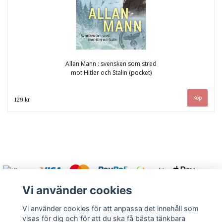
Allan Mann : svensken som stred
mot Hitler och Stalin (pocket)
129 kr
Vi använder cookies
Vi använder cookies för att anpassa det innehåll som
visas för dig och för att du ska få bästa tänkbara
Varmt välkommen att kontakta oss.