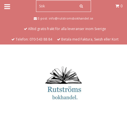
0
E-post:
info@rutstromsbokhandel.se
Alltid gratis frakt för alla leveranser inom Sverige
Telefon: 070-543 88 84
Betala med Faktura, Swish eller Kort