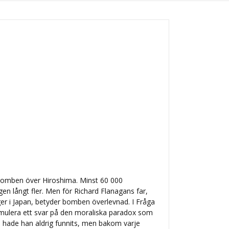
bomben över Hiroshima. Minst 60 000
gen långt fler. Men för Richard Flanagans far,
ger i Japan, betyder bomben överlevnad. I Fråga
rmulera ett svar på den moraliska paradox som
a hade han aldrig funnits, men bakom varje