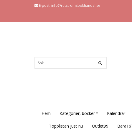
E-post:
info@rutstromsbokhandel.se
Hem
Kategorier, böcker
Kalendrar
Topplistan just nu
Outlet99
Bara16