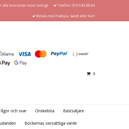
för alla leveranser inom Sverige
Telefon: 070-543 88 84
Betala med Faktura, Swish eller Kort
0
rågor och svar
Önskelista
Bästsäljare
judanden
Böckernas oersättliga värde