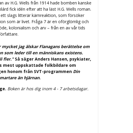
man av H.G. Wells från 1914 hade bomben kanske
lárd fick idén efter att ha läst H.G. Wells roman.
ett slags litterär kärnreaktion, som försöker
ion som är livet. Fråga 7 är en oförglömlig och
öde, kolonialism och arv – från en av vår tids
örfattare.
ur mycket jag älskar Flanagans berättelse om
 som leder till en människans existens.
i fler."
Så säger Anders Hansen, psykiater,
es mest uppskattade folkbildare om
 igen honom från SVT-programmen
Din
martare än hjärnan
.
ige.
Boken är hos dig inom 4 - 7 arbetsdagar.