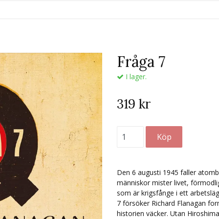
Fråga 7
I lager.
319 kr
Den 6 augusti 1945 faller atom
människor mister livet, förmodli
som är krigsfånge i ett arbetslä
7 försöker Richard Flanagan fo
historien väcker. Utan Hiroshim