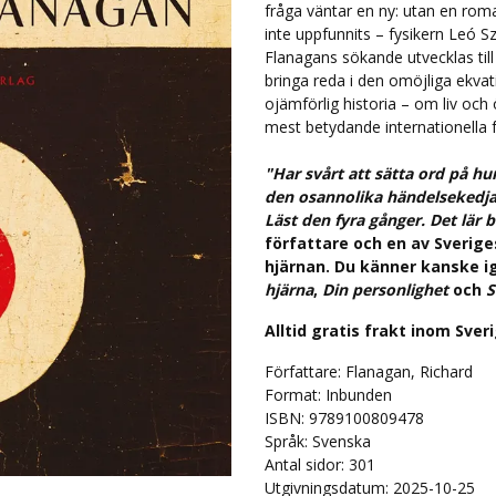
fråga väntar en ny: utan en ro
inte uppfunnits – fysikern Leó Szi
Flanagans sökande utvecklas till 
bringa reda i den omöjliga ekvat
ojämförlig historia – om liv och 
mest betydande internationella f
"Har svårt att sätta ord på h
den osannolika händelsekedjan
Läst den fyra gånger. Det lär bl
författare och en av Sverig
hjärnan. Du känner kanske
hjärna
,
Din personlighet
och
S
Alltid gratis frakt inom Sver
Författare: Flanagan, Richard
Format: Inbunden
ISBN: 9789100809478
Språk:
Svenska
Antal sidor:
301
Utgivningsdatum: 2025-10-25