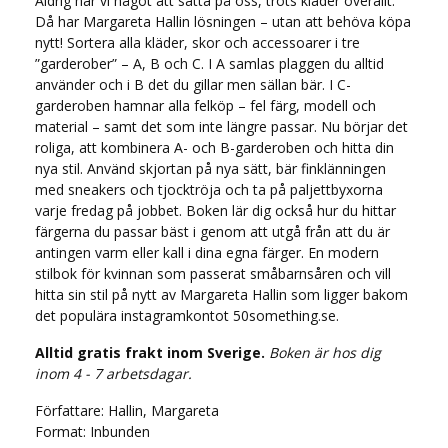
Aldrig har vi något att sätta på oss, trots kläder överallt.
Då har Margareta Hallin lösningen – utan att behöva köpa
nytt! Sortera alla kläder, skor och accessoarer i tre
”garderober” – A, B och C. I A samlas plaggen du alltid
använder och i B det du gillar men sällan bär. I C-
garderoben hamnar alla felköp – fel färg, modell och
material – samt det som inte längre passar. Nu börjar det
roliga, att kombinera A- och B-garderoben och hitta din
nya stil. Använd skjortan på nya sätt, bär finklänningen
med sneakers och tjocktröja och ta på paljettbyxorna
varje fredag på jobbet. Boken lär dig också hur du hittar
färgerna du passar bäst i genom att utgå från att du är
antingen varm eller kall i dina egna färger. En modern
stilbok för kvinnan som passerat småbarnsåren och vill
hitta sin stil på nytt av Margareta Hallin som ligger bakom
det populära instagramkontot 50something.se.
Alltid gratis frakt inom Sverige.
Boken är hos dig
inom 4 - 7 arbetsdagar.
Författare: Hallin, Margareta
Format: Inbunden