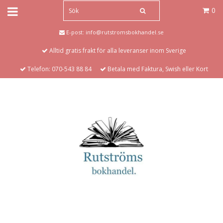
0
E-post:
info@rutstromsbokhandel.se
Alltid gratis frakt för alla leveranser inom Sverige
Telefon: 070-543 88 84
Betala med Faktura, Swish eller Kort