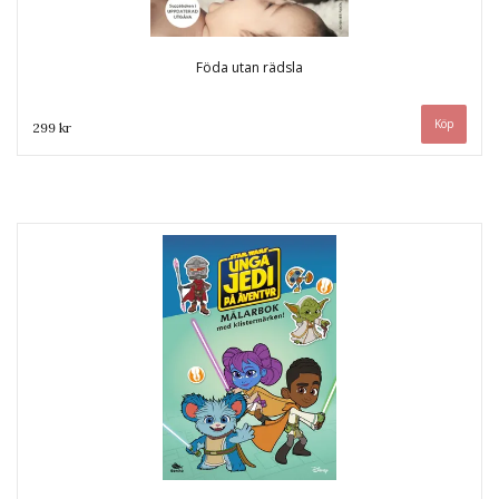
Föda utan rädsla
299 kr