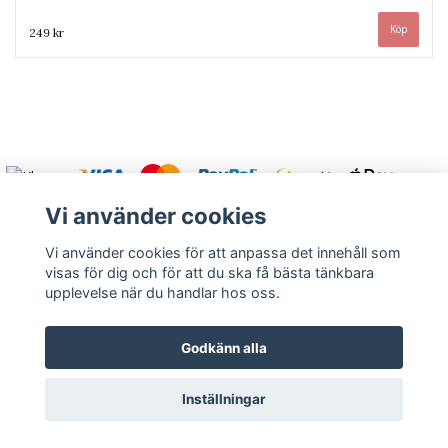
249 kr
Vi använder cookies
Vi använder cookies för att anpassa det innehåll som
visas för dig och för att du ska få bästa tänkbara
Varmt välkommen att kontakta oss.
upplevelse när du handlar hos oss.
Kontakt
Köpvillkor
Om oss
Returnera
Godkänn alla
Inställningar
© Copyright 2026 Rutströms bokhandel
Powered by Quickbutik