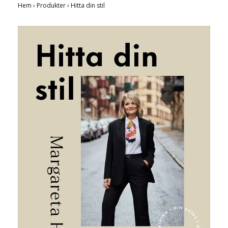
Hem
›
Produkter
›
Hitta din stil